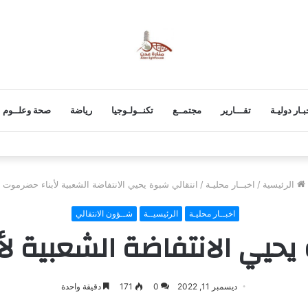
بـار دوليـة
تقـــارير
مجتمــع
تكنــولـوجيا
رياضة
صحة وعلــوم
الرئيسية
/
اخبــار محليـة
/
انتقالي شبوة يحيي الانتفاضة الشعبية لأبناء حضرموت
اخبــار محليـة
الرئيسيــة
شــؤون الانتقالي
يحيي الانتفاضة الشعبية ل
ديسمبر 11, 2022
0
171
دقيقة واحدة