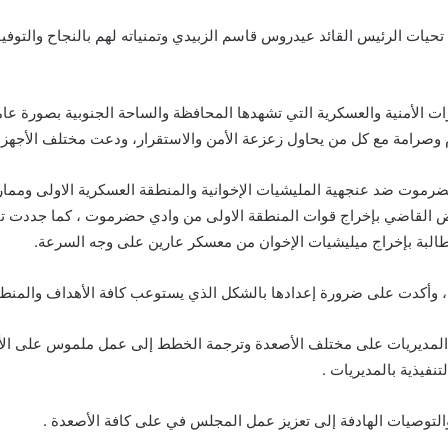
 تحيات الرئيس القائد عيدروس قاسم الزبيدي وتمنياته لهم بالنجاح والتو
رات الأمنية والعسكرية التي تشهدها المحافظة والساحة الجنوبية بصورة 
م وصرامة مع كل من يحاول زعزعة الأمن والاستقرار، ودعت مختلف الأجهزة 
 حضرموت ضد عنجهية المليشيات الإخوانية والمنطقة العسكرية الاولى ومما
ض القاضي بإخراج قوات المنطقة الاولى من وادي حضرموت ، كما جددت تأيي
البة بإخراج ميليشيات الإخوان من معسكر عارين على وجه السرعة.
م ، وأكدت على ضرورة إعدادها بالشكل الذي يستوعب كافة الأهداف والمنطل
 المديريات على مختلف الأصعدة وترجمة الخطط إلى عمل ملموس على الأرض 
فيذية بالمديريات .
 والتوصيات الهادفة إلى تعزيز عمل المجلس في على كافة الأصعدة .