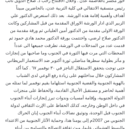
خور مكسر بالعاصمة عدن . وخلال الافتتاح رحب د. صلاح الدويل نائب
رئيس منسقية الانتقالي في كلية التربية عدن، بالحاضرين مبيناً
أهداف وأهمية إقامة هذه الورشة. بعد ذلك استعرض الدكتور علي
الزبير الذي ادار الورشة الاوراق المقدمة من قبل المشاركين وكانت
الورقة الاولى مقدمة من الدكتور أمين العلياني ثم ورقة مقدمة من
الدكتور صلاح لرضي، واختتمت بورقة الدكتور محمد هادي حمود ثم
قدمت عدد من المدخلات في الورشة، تطرقت جميعها الى عدداً
المحطات التي مرت فيها الثورة في الجنوب وما صاحبها من إنجازات
و مآثر بطولية سطرها مناضلي ثورة أكتوبر ضد الاستعمار البريطاني
حتى توجت بتحقق الاستقلال الناجز في ٣٠ نوفمبر ٦٧ . كما أكد
المشاركون خلال مداخلتهم على زيادة رفع الوعي لدى الشباب
بالهوية الجنوبية والقضية الجنوبية استلهاما بقيم نوفمبر لما تمثله من
أهمية لحاضر و مستقبل الأجيال القادمة، والحفاظ على منجزات
الدولة الجنوبية، وإقامة أمسيات وندوات تبرز إنجازات أبناء الجنوب
في داخل الوطن وخارجه، كذلك الحفاظ على الإرث الثقافي لدولة
الجنوب قبل الوحدة، وتوثيق نضالات أبناء الجنوب إبان الحراك
الجنوبي من 2007م إلى يومنا هذا، وحماية الآثار الجنوبية من الاعتداء
والبسط العشوائي عليها، وبث ثقافة التصالح والتسامح بين أبناء