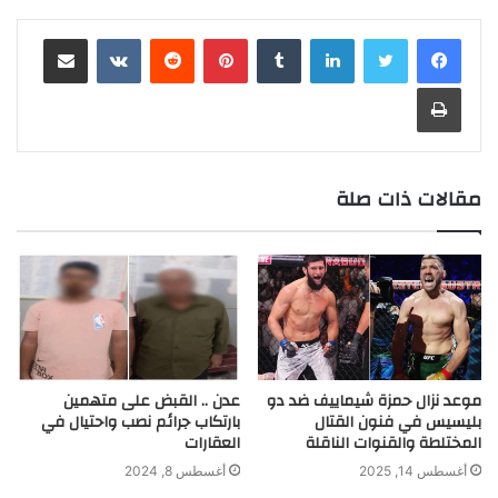
e
h
p
s
k
e
t
y
i
t
e
i
b
لينكدإن
بينتيريست
مشاركة عبر البريد
g
a
e
e
e
s
L
l
t
b
n
e
r
t
n
d
A
i
e
o
t
r
طباعة
a
g
I
p
n
r
o
m
e
n
p
k
k
r
مقالات ذات صلة
موعد نزال حمزة شيماييف ضد دو
عدن .. القبض على متهمين
بليسيس في فنون القتال
بارتكاب جرائم نصب واحتيال في
المختلطة والقنوات الناقلة
العقارات
أغسطس 14, 2025
أغسطس 8, 2024