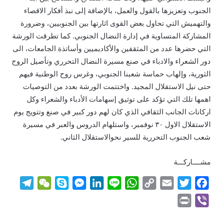
الجنوب وتعزيزها بالقول والعمل، بالإضافة إلى نبذ أفكار الاقصاء
والتهميش التي تحاول بعض القوى اثارتها بين الجنوبيين، وضرورة
المشاركة المتساوية في إدارة النضال الجنوبي. كما تطرقت الورشة
التي حضرها عدد من المثقفين والأكاديميين وأساتذة الجامعات، الى
دور الشعراء والادباء في صنع مسيرة النضال التحرري وتأصيل الروح
الثورية، وإلهاب حماسة شعبنا الجنوبي، وغرس روح الوطنية فيهم
حتى نيل الاستقلال المجيد. واختتمت الورشة بعدد من التوصيات
اهمها تلك التي تؤكد على توثيق إسهامات الأدباء والشعراء وكل
اركانات الجانب الثقافي الذي كان لهم دور كبير في صنع وتتويج يوم
الاستقلال الاول ٣٠ نوفمبر، واستلهام الدروس والعبر في مسيرة
شعب الجنوب التحررية للسير نحوالاستقلال الثاني.
مشــــاركـــة
T
W
S
M
L
L
W
C
E
T
F
e
e
k
e
i
i
h
o
m
w
a
P
V
l
C
y
s
n
n
a
p
a
i
c
r
i