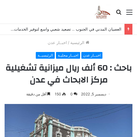
القائمة
بحث
عن
العصيان المدني في الجنوب .. تصعيد شعبي واسع لتوفير الخدمات ورفض سياسات الوصاية
الرئيسية
/
اخبــار عدن
اخبــار عدن
اخبــار محليـة
الرئيسيــة
باحث : 60 ألف ريال ميزانية تشغيلية
مركز الابحاث في عدن
ديسمبر 5, 2022
0
150
أقل من دقيقة