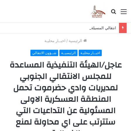
القائمة
بحث
عن
انتقالي المسيلة يناقش استكمال برنامج التصعيد الشعبي
الرئيسية
/
اخبــار محليـة
اخبــار محليـة
الرئيسيــة
شــؤون الانتقالي
عاجل/الهيئة التنفيذية المساعدة
للمجلس الانتقالي الجنوبي
لمديريات وادي حضرموت تحمل
المنطقة العسكرية الاولى
المسئولية عن التداعيات التي
ستترتب على اي محاولة لمنع