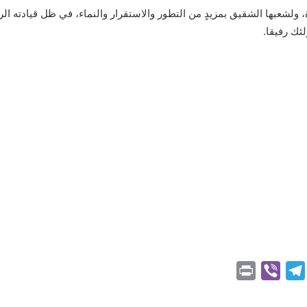
، ولشعبها الشقيق بمزيدٍ من التطور والاستقرار والنماء، في ظل قيادته الر
ئك رفيقا.
P
V
T
r
i
e