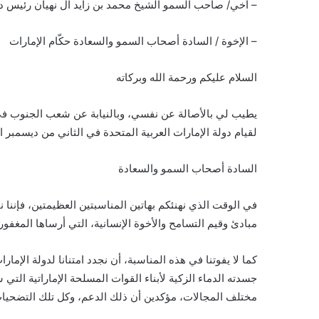
– أخي/ صاحب السمو الشيخ محمد بن زايد آل نهيان رئيس دولة
– الإخوة / السادة أصحاب السمو والسعادة حكّام الإمارات
السلام عليكم ورحمة الله وبركاته
لقيام دولة الإمارات العربية المتحدة في الثاني من ديسمبر المجيد 1971م، ويوم الشهيد الإماراتي 
السادة أصحاب السمو والسعادة
في الوقت الذي نهنئكم بهاتين المناسبتين العظيمتين، فإننا 
مبادئ وقيم التسامح والأخوة الإنسانية، التي أرساها المغفور 
كما لا يفوتنا في هذه المناسبة، أن نجدد امتنانا لدولة الإم
جسدته الدماء الزكية لأبناء القوات المسلحة الإماراتية الت
مختلف المجالات، مؤكدين أن ذلك الدعم، وكل تلك التضحيات ل