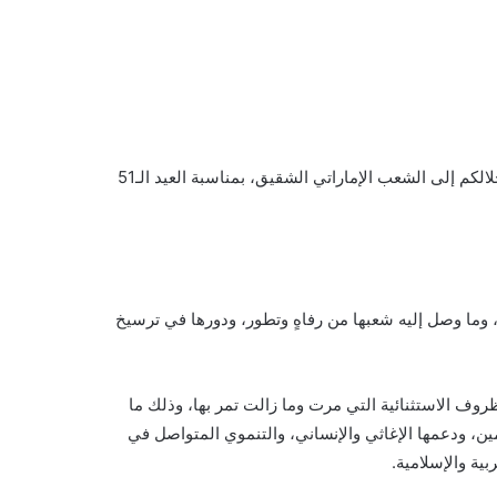
يطيب لي بالأصالة عن نفسي، وبالنيابة عن شعب الجنوب في داخل الوطن وخارجه، أن أتوجه إليكم، بخالص التهاني والتبريكات، ومن خلالكم إلى الشعب الإماراتي الشقيق، بمناسبة العيد الـ51
ة، وما وصل إليه شعبها من رفاهٍ وتطور، ودورها في ترسيخ
لظروف الاستثنائية التي مرت وما زالت تمر بها، وذلك ما
ين، ودعمها الإغاثي والإنساني، والتنموي المتواصل في
ية والإسلامية.