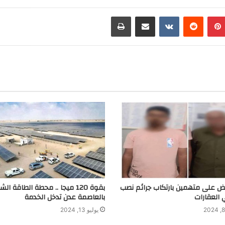
i
b
l
n
e
e
بينتيريست
مشاركة عبر البريد
طباعة
t
r
g
r
a
m
بض على متهمين بارتكاب جرائم نصب
بقوة 120 ميجا .. محطة الطاقة ا
 العقارات
بالعاصمة عدن تدخل الخدمة
يوليو 13, 2024