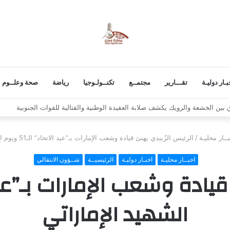
بـار دوليـة
تقـــارير
مجتمــع
تكنــولـوجيا
رياضة
صحة وعلــوم
 استكمال برنامج التصعيد الشعبي
ــار محليـة
/
الرئيس الزُبيدي يهنئ قيادة وشعب الإمارات بـ”عيد الاتحاد” الـ51 ويوم الشهيد الإماراتي
اخبــار محليـة
اخبـار دوليـة
الرئيسيــة
شــؤون الانتقالي
الشهيد الإماراتي