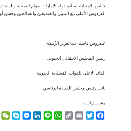
خالص الأمنيات لقيادة دولة الإمارات بدوام الصحة، والسعادة
الفردوس الأعلى مع النبيين والصديقين والصالحين وحسن أول
عيدروس قاسم عبدالعزيز الزُبيدي
رئيس المجلس الانتقالي الجنوبي
القائد الأعلى للقوات المُسلحة الجنوبية
نائب رئيس مجلس القيادة الرئاسي
مشــــاركـــة
W
S
M
L
L
W
C
E
T
F
e
k
e
i
i
h
o
m
w
a