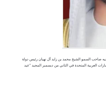
خيه صاحب السمو الشيخ محمد بن زايد آل نهيان رئيس دولة
لى للقوات المسلحة، وأصحاب السعادة والسمو حكّام الإمارات، بمناسبة العيد الـ51 لقيام دولة الإمارات العربية المتحدة في الثاني من ديسمبر المجيد “عيد