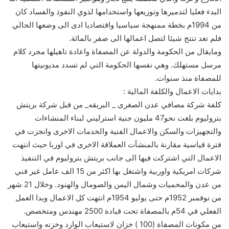
البدء فعليا لتدميرها وتوزيعها واستخدامها لذوي النفوذ والفساد كان
من 1994م بخطة ممنهجة سياسيا واقتصاديا ادى الى وضعها الحالي
فلم تعد تنتج شيئا لتصل اعمالها الى صفر بالمائة.
ومايقال من الحكومة والدولة عن المصفاة واعادة تاهيلها مجرد كلام
مرسل مستهلك. وهي نفسها الحكومة التي لم تسدد مديونيتها
للمصفاة منذ سنوات.
بدايات الاعمال والكلفة المالية :
كلفة شركة مصافي عدن الصغرى _ البريقه_ من قبل شركة بريتش
بتروليوم بلغت نحو47 مليون جنية استرليني لبناء المنشاءات
والتجهيزات والسكن والاعمال الفنية والخدمات الاخرى وانجزت في
فترة قياسية مقارنة بالمنشآت العملاقة الاخرى في اوربا حيث انتهت
الاعمال التي اشتركت فيها الى جانب بريتش بتروليوم في التنفيذ
شركات امريكية واوربية واشتغل بها اكثر من 15 الف عامل غير فني
من عدن والمحميات وشمال اليمن والصومال والهنود. وخلال 21 شهر
من نوفمبر 1952م حتى يوليو 1954م انتهت كل الاعمال وبدا العمل
الفعلي في 54م بالمصفاة تحت قيادة 2500 مهندس ومتخصص.
من مكونات المصفاة (100 ) خزان لاستيعاب الوارد وخزنه واستيعاب