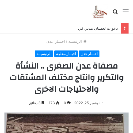
القائمة
بحث
عن
دعوات لعصيان مدني في حضرموت لرفض تصدير النفط وتمويل الحوثي
الرئيسية
/
اخبــار عدن
اخبــار عدن
اخبــار محليـة
الرئيسيــة
مصفاة عدن الصغرى .. النشأة
والتكرير وانتاج مختلف المشتقات
والاحتياجات الاخرى
نوفمبر 25, 2022
0
173
3 دقائق