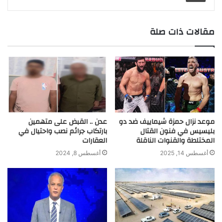
m
e
n
p
k
k
r
مقالات ذات صلة
موعد نزال حمزة شيماييف ضد دو
عدن .. القبض على متهمين
بليسيس في فنون القتال
بارتكاب جرائم نصب واحتيال في
المختلطة والقنوات الناقلة
العقارات
أغسطس 14, 2025
أغسطس 8, 2024