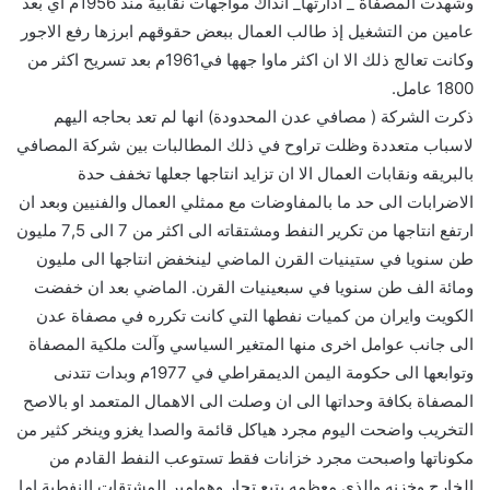
وشهدت المصفاة _ ادارتها_ انذاك مواجهات نقابية منذ 1956م اي بعد
عامين من التشغيل إذ طالب العمال ببعض حقوقهم ابرزها رفع الاجور
وكانت تعالج ذلك الا ان اكثر ماوا جهها في1961م بعد تسريح اكثر من
1800 عامل.
ذكرت الشركة ( مصافي عدن المحدودة) انها لم تعد بحاجه اليهم
لاسباب متعددة وظلت تراوح في ذلك المطالبات بين شركة المصافي
بالبريقه ونقابات العمال الا ان تزايد انتاجها جعلها تخفف حدة
الاضرابات الى حد ما بالمفاوضات مع ممثلي العمال والفنيين وبعد ان
ارتفع انتاجها من تكرير النفط ومشتقاته الى اكثر من 7 الى 7,5 مليون
طن سنويا في ستينيات القرن الماضي لينخفض انتاجها الى مليون
ومائة الف طن سنويا في سبعينيات القرن. الماضي بعد ان خفضت
الكويت وايران من كميات نفطها التي كانت تكرره في مصفاة عدن
الى جانب عوامل اخرى منها المتغير السياسي وآلت ملكية المصفاة
وتوابعها الى حكومة اليمن الديمقراطي في 1977م وبدات تتدنى
المصفاة بكافة وحداتها الى ان وصلت الى الاهمال المتعمد او بالاصح
التخريب واضحت اليوم مجرد هياكل قائمة والصدا يغزو وينخر كثير من
مكوناتها واصبحت مجرد خزانات فقط تستوعب النفط القادم من
الخارج وخزنه والذي معظمه يتبع تجار وهوامير المشتقات النفطية اما