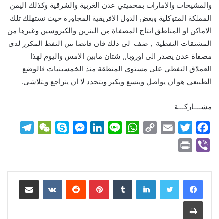
والمشيخات والامارات بمحميتي عدن الغربية والشرقية وكذلك اليمن
المملكة المتوكلية وبعض الدول الافريقية المجاورة حيث تستهلك تلك
الاماكن او المناطق انتاج المصفاة من البنزين والكيروسين وغيرها من
المشتقات النفطية ,, ضف الى ذلك فان فائضا من النفط المكرر لدى
مصفاة عدن يصدر الى اوروبا,, شتان مابين الامس واليوم لهذا
العملاق النفطي على مستوى المنطقة منذ الخمسينيات فالوضع
الطبيعي هو ان يواصل ويتسع ويكبر ويتجدد لا ان يتراجع ويتلاشى.
مشــــاركـــة
T
W
S
M
L
L
W
C
E
T
F
e
e
k
e
i
i
h
o
m
w
a
P
V
l
C
y
s
n
n
a
p
a
i
c
r
i
e
h
p
s
k
e
t
y
i
t
e
i
b
لينكدإن
بينتيريست
مشاركة عبر البريد
g
a
e
e
e
s
L
l
t
b
n
e
r
t
n
d
A
i
e
o
t
r
طباعة
a
g
I
p
n
r
o