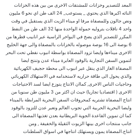
المعد للتصدير وخزانات للمشتقات الاخرى من بين هذه الخزانات
النائه اكبرها الذي يحتوي _ يستوعب_ 24 الف طن اي نحو 6 مليون
ونص جالون وللمصفاة مرفا او ميناء الزيت الذي يستقبل في وقت
واحد 4 ناقلات بتروليه حمولة الواحدة منها 32 الف طن من النفط
المكرر للتصدير الذي يضخ في البواخر الراسية عبر انابيب قطرها من
6 بوصة الى 16 بوصة موصوله بالخزانات بالمصفاة والى جهة الخليج
الاخرى ميناءها وايضا تزود المصفاة بواسطة انبوب نفطي تحت البحر
لتموين السفن التجارية بالوقود العابرة ميناء عدن وتنتج ايضا
المصفاة الغاز الذي ينقل عبر انبوب الى محطة حجيف الكهربائية
والذي يحول الى طاقة حراريه لاستخدامه في الاستهلاك الكهربائي
وحاجيات الناس الاخرى, كماان الانتاج يتوزع ايضا لسد الاحتياجات
الاخرى ( اقتصاديا تجاريا) حيث ان اكثر من 3 مليون طن سنويا من
انتاج المصفاة تشتريه كمحروقات السفن البحرية المرابطة بالميناء
وايضا البحرية الحربية التي تجوب العالم وتعبر عدن للتزود بالوقود
كما ان تموين القاعدة الجوية البريطانية بعدن تغذيها المصفاة الى
جانب منتجات اخرى بينها الزيوت الثقيلة والخفيفة , ومن
انتاج.المصفاة يمون ويستهلك انتاجها في اسواق السلطنات