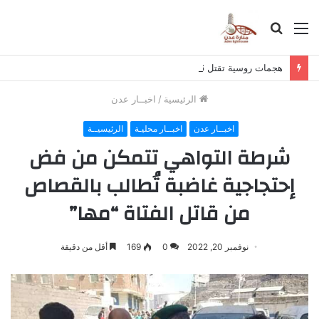
القائمة
بحث
عن
هجمات روسية تقتل 6 في أوكرانيا والدفاع الجوي الروسي يسقط مئات المسيرات
الرئيسية
/
اخبــار عدن
اخبــار عدن
اخبــار محليـة
الرئيسيــة
شرطة التواهي تتمكن من فض
إحتجاجية غاضبة تُطالب بالقصاص
من قاتل الفتاة “مها”
نوفمبر 20, 2022
0
169
أقل من دقيقة