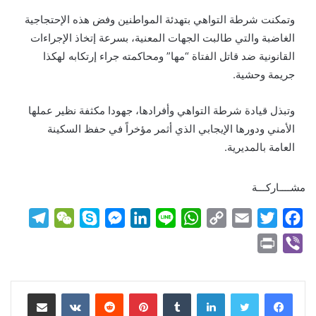
وتمكنت شرطة التواهي بتهدئة المواطنين وفض هذه الإحتجاجية
الغاضبة والتي طالبت الجهات المعنية، بسرعة إتخاذ الإجراءات
القانونية ضد قاتل الفتاة “مها” ومحاكمته جراء إرتكابه لهكذا
جريمة وحشية.
وتبذل قيادة شرطة التواهي وأفرادها، جهودا مكثفة نظير عملها
الأمني ودورها الإيجابي الذي أثمر مؤخراً في حفظ السكينة
العامة بالمديرية.
مشــــاركـــة
T
W
S
M
L
L
W
C
E
T
F
e
e
k
e
i
i
h
o
m
w
a
P
V
l
C
y
s
n
n
a
p
a
i
c
r
i
e
h
p
s
k
e
t
y
i
t
e
i
b
لينكدإن
بينتيريست
مشاركة عبر البريد
g
a
e
e
e
s
L
l
t
b
n
e