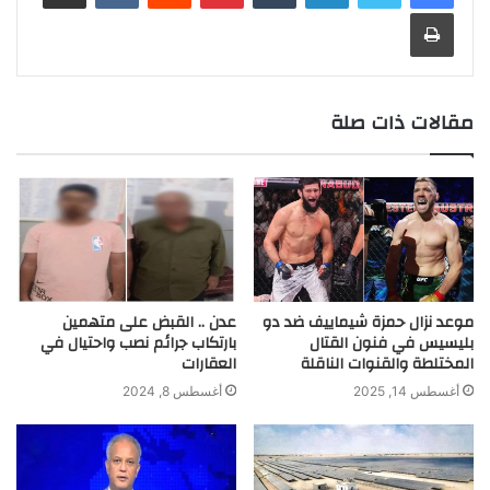
r
t
n
d
A
i
e
o
t
r
طباعة
a
g
I
p
n
r
o
m
e
n
p
k
k
r
مقالات ذات صلة
موعد نزال حمزة شيماييف ضد دو
عدن .. القبض على متهمين
بليسيس في فنون القتال
بارتكاب جرائم نصب واحتيال في
المختلطة والقنوات الناقلة
العقارات
أغسطس 14, 2025
أغسطس 8, 2024