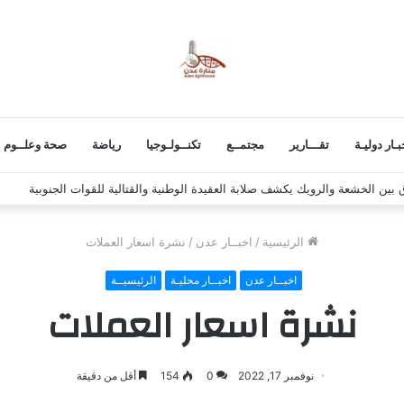
بـار دوليـة
تقـــارير
مجتمــع
تكنــولـوجيا
رياضة
صحة وعلــوم
 استكمال برنامج التصعيد الشعبي
الرئيسية
/
اخبــار عدن
/
نشرة اسعار العملات
اخبــار عدن
اخبــار محليـة
الرئيسيــة
نشرة اسعار العملات
نوفمبر 17, 2022
0
154
أقل من دقيقة