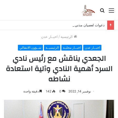
القائمة
بحث
عن
دعوات لعصيان مدني في حضرموت لرفض تصدير النفط وتمويل الحوثي
الرئيسية
/
اخبــار عدن
اخبــار عدن
اخبــار محليـة
الرئيسيــة
شــؤون الانتقالي
الجعدي يناقش مع رئيس نادي
السرد أهمية النادي وآلية استعادة
نشاطه
نوفمبر 14, 2022
0
142
دقيقة واحدة