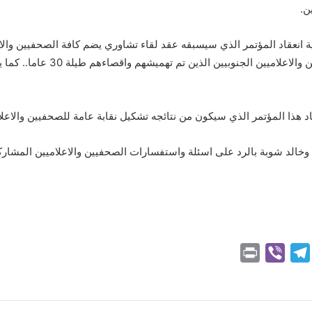
ن.
ة انعقاد المؤتمر الذي سيسبقه عقد لقاء تشاوري يضم كافة الصحفيين والاع
اقصاء لاحد.. مؤكدا ان المؤتمر ج
اد هذا المؤتمر الذي سيكون من نتائجه تشكيل نقابة عامة للصحفيين والاعل
خالد شوبة بالرد على اسئلة واستفسارات الصحفيين والاعلاميين المشاركي
P
V
T
r
i
e
i
b
l
n
e
e
بينتيريست
مشاركة عبر البريد
طباعة