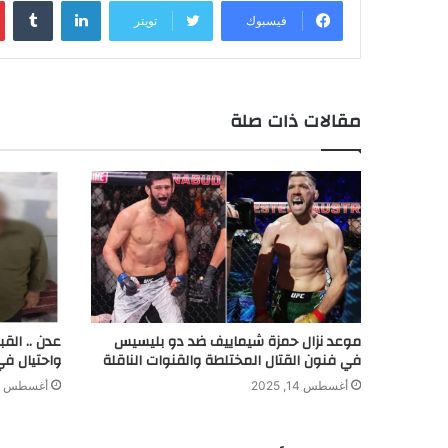
فيسبوك
تويتر
a
e
e
e
s
L
l
t
b
t
n
d
A
i
e
o
g
I
p
n
r
o
e
n
p
k
k
مقالات ذات صلة
r
موعد نزال حمزة شيماييف ضد دو بليسيس
عدن .. الق
في فنون القتال المختلطة والقنوات الناقلة
واحتيال في
أغسطس 14, 2025
أغسطس 8, 2024