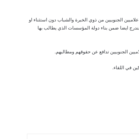
لاميين الجنوبيين من ذوي الخبرة والشباب دون استثناء او
اء كضرورة ملحة للصحافيين والاعلاميين الجنوبيين الذين تم تهميشهم واقصاءهم طيلة 30 عاما.. كما يندرج ايضا ضمن بناء دولة المؤسسات الذي يطالب بها
اميين الجنوبيين تدافع عن حقوقهم ومطالبهم.
ن في اللقاء.