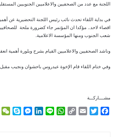
اللجنة مع عدد من الصحفيين والاعلاميين الجنوبيين المستقلي
في بداية اللقاء تحدث نائب رئيس اللجنة التحضيرية عن أهمي
شعب الجنوب ومنها المؤسسة الاعلامية.
وناشد الصحفيين والاعلاميين القيام بشرح وبلورة أهمية انعق
وفي ختام اللقاء قام الإخوة عيدروس باحشوان ونجيب مقبل و
مشــــاركـــة
W
S
M
L
L
W
C
E
T
F
e
k
e
i
i
h
o
m
w
a
C
y
s
n
n
a
p
a
i
c
h
p
s
k
e
t
y
i
t
e
لينكدإن