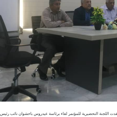
قدت اللجنة التحضيرية للمؤتمر لقاء برئاسة عيدروس باحشوان نائب رئيس 