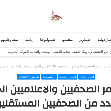
بـار دوليـة
تقـــارير
مجتمــع
تكنــولـوجيا
رياضة
صحة وعلــوم
 استكمال برنامج التصعيد الشعبي
عدن
/
اللجنة التحضيرية لمؤتمر الصحفيين والاعلاميين الجنوبيين تعقد لقاءً مع عدد م
اخبــار عدن
اخبــار محليـة
الرئيسيــة
شــؤون الانتقالي
مر الصحفيين والاعلاميين الج
د من الصحفيين المستقلي