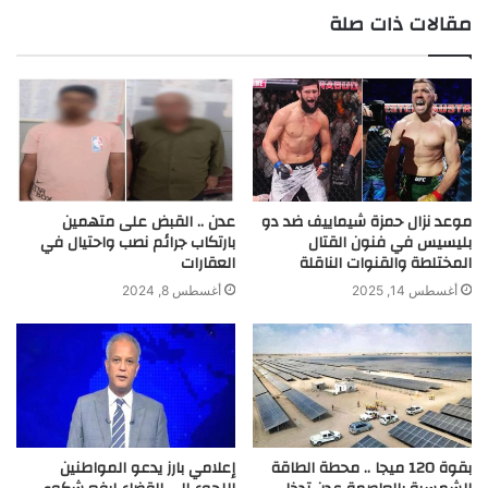
مقالات ذات صلة
موعد نزال حمزة شيماييف ضد دو
عدن .. القبض على متهمين
بليسيس في فنون القتال
بارتكاب جرائم نصب واحتيال في
المختلطة والقنوات الناقلة
العقارات
أغسطس 14, 2025
أغسطس 8, 2024
بقوة 120 ميجا .. محطة الطاقة
إعلامي بارز يدعو المواطنين