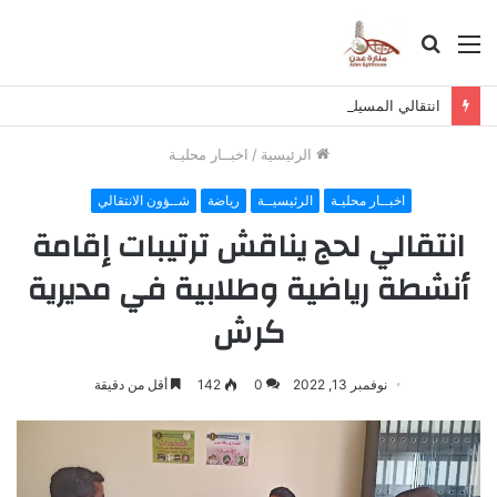
القائمة
بحث
عن
انتقالي المسيلة يناقش استكمال برنامج التصعيد الشعبي
الرئيسية
/
اخبــار محليـة
اخبــار محليـة
الرئيسيــة
رياضة
شــؤون الانتقالي
انتقالي لحج يناقش ترتيبات إقامة
أنشطة رياضية وطلابية في مديرية
كرش
نوفمبر 13, 2022
0
142
أقل من دقيقة