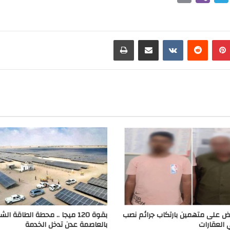
r
i
e
i
b
l
n
e
e
بينتيريست
مشاركة عبر البريد
طباعة
t
r
g
r
a
m
بض على متهمين بارتكاب جرائم نصب
بقوة 120 ميجا .. محطة الطاقة ا
 العقارات
بالعاصمة عدن تدخل الخدمة