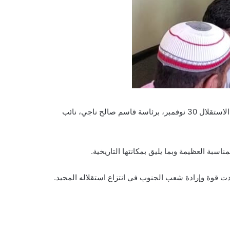
عقدت الهيئة التنفيذية للمجلس الانتقالي الجنوبي في محافظة الضالع، اليوم الأحد، الاجتماع الأول لمناقشة تحضيرات الاحتفال بذكرى الاستقلال 30 نوفمبر، برئاسة قاسم صالح ناجي، نائب
اسبة العظيمة وبما يليق بمكانتها التاريخية.
دت قوة وإرادة شعب الجنوب في انتزاع استقلاله المجيد.