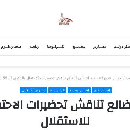
بـار دوليـة
تقـــارير
مجتمــع
تكنــولـوجيا
رياضة
صحة وعلــوم
 روما.. سلسلة غارات إسرائيلية على جنوب لبنان
ية
/
اخبــار عدن
/
تنفيذية انتقالي الضالع تناقش تحضيرات الاحتفال بالذكرى الـ 55 للاستقلال
اخبــار عدن
اخبــار محليـة
الرئيسيــة
شــؤون الانتقالي
للاستقلال