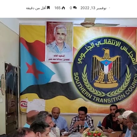
نوفمبر 13, 2022
0
165
أقل من دقيقة