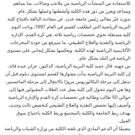
للاستفادة من المنشآت الرياضية من ملاعب وصالات، بما يساهم
ويساعد ويعزز من دور هذه الكلية وأنشطتها وعملها بشكل عام.
بدوره عبّر معالي رئيس جامعة عدن، عن سعادته البالغة بافتتاح كلية
التربية الرياضية التي انطلقت كقسم في العام 1997، وباتت اليوم
كلية مستقلة تحوي تخصصات رياضية ثلاثة، هي كرة القدم، الإدارة
الرياضية والتغذية والعلاج الطبيعي، ما سيرفع من جودة المخرجات
الأكاديمية الرياضية لهذه الكلية، ويعكسها بشكل إيجابي على مستوى
الرياضة في البلد بشكل عام.
من جهته، قال عميد كلية التربية الرياضية، الدكتور، عزان عبده قائد،
إن كلية التربية الرياضية بدأت مشوارها كقسم لمستوى دبلوم قبل أن
تنتقل إلى مرحلة البكالوريوس مرورًا بالانتقال إلى مرحلة الماجستير،
وها هي اليوم تتحول إلى كلية يصل عدد الطلاب المقبولين فيها إلى
حوالي 50 طالب وطالبة في تخصصات كرة القدم والإدارة الرياضية
وأضيف إليها تخصص التغذية والعلاج الطبيعي كتخصص ثالث وجديد،
بهدف ربط الجامعة والكلية بالمجتمع وربط الكلية باحتياج سوق
العمل.
مضيفًا أن الدعم المادي الذي تلقته الكلية من وزارة الشباب والرياضة