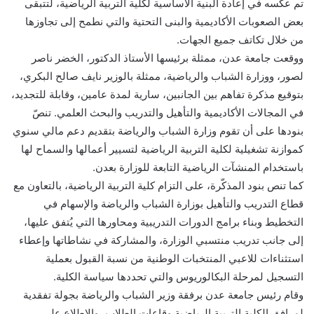
تم عكسه في إعادة البنية الأساسية لكلية التربية الرياضية، لتتبقى
بعض الصعوبات الأكاديمية والبنى التحتية والتي نطمح إلى تجاوزها
من خلال تكاتف جميع الجهات.
ووقعت جامعة عدن، ممثلة برئيسها الأستاذ الدكتور، الخضر ناصر
لصور، ووزارة الشباب والرياضية، ممثلة بالوزير نايف صالح البكري،
بتوقيع مذكرة تفاهم بين الجانبين، سارية لمدة عامين، وقابلة للتجديد،
في المجالات الأكاديمية والتأهيل والتدريب والبحث العلمي. تنصّ
بنودها على أن تقوم وزارة الشباب والرياضة بتقديم دعم مالي سنوي
كموازنة تشغيلية لكلية التربية الرياضية لتسيير أعمالها والسماح لها
باستخدام المنشآت الرياضية التابعة للوزارة بعدن.
كما تنص بنود المذكّرة، على التزام كلية التربية الرياضية، بالتعاون مع
قطاع التدريب والتأهيل بوزارة الشباب والرياضة والإسهام في
التخطيط وبناء برامج الدورات التدريبية ومحاورها التي يُتفق عليها،
إلى جانب تدريب منتسبي الوزارة، والمشاركة في نشاطاتها وإعطاء
استثناءات للاعبي المنتخبات الوطنية من نسبة القبول بعملية
التسجيل لمرحلة البكالوريوس والتي تحددها سياسة الكلية.
وقام رئيس جامعة عدن برفقة وزير الشباب والرياضة بجولة تفقدية
لمرافق الكلية التربية الرياضية وقاعات الطلاب، والاطلاع على