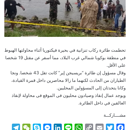
تحطمت طائرة ركاب تنزانية في بحيرة فيكتوريا أثناء محاولتها الهبوط
في منطقة بوكوبا شمالي غرب البلاد، مما أسفر عن مقتل 19 شخصا
على الأقل.
وقال مسؤول إن طائرة “بريسيجن إير” كانت تقل 43 شخصا. ونجا
الطياران من الحادث لكنهما ما زالا محاصرين داخل قمرة القيادة،
وكانا يتحدثان إلى المسؤولين المحليين.
ويوجد عمال إنقاذ وصيادون محليون فى الموقع فى محاولة لإنقاذ
العالقين في داخل الطائرة.
مشــــاركـــة
T
W
S
M
L
L
W
C
E
T
F