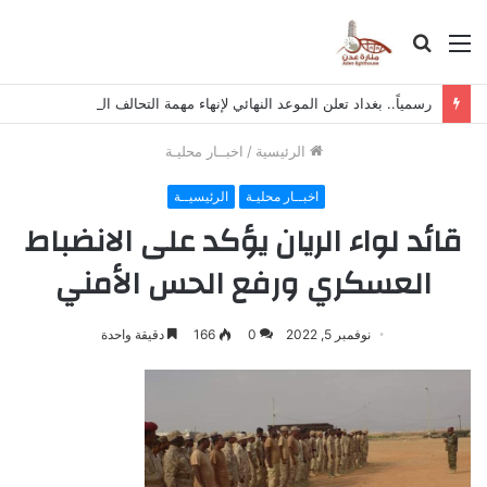
القائمة
بحث
عن
رسمياً.. بغداد تعلن الموعد النهائي لإنهاء مهمة التحالف الدولي في العراق
الرئيسية
/
اخبــار محليـة
اخبــار محليـة
الرئيسيــة
قائد لواء الريان يؤكد على الانضباط
العسكري ورفع الحس الأمني
نوفمبر 5, 2022
0
166
دقيقة واحدة