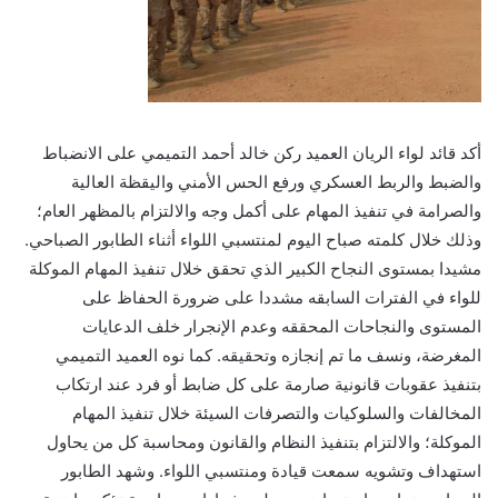
أكد قائد لواء الريان العميد ركن خالد أحمد التميمي على الانضباط
والضبط والربط العسكري ورفع الحس الأمني واليقظة العالية
والصرامة في تنفيذ المهام على أكمل وجه والالتزام بالمظهر العام؛
وذلك خلال كلمته صباح اليوم لمنتسبي اللواء أثناء الطابور الصباحي.
مشيدا بمستوى النجاح الكبير الذي تحقق خلال تنفيذ المهام الموكلة
للواء في الفترات السابقه مشددا على ضرورة الحفاظ على
المستوى والنجاحات المحققه وعدم الإنجرار خلف الدعايات
المغرضة، ونسف ما تم إنجازه وتحقيقه. كما نوه العميد التميمي
بتنفيذ عقوبات قانونية صارمة على كل ضابط أو فرد عند ارتكاب
المخالفات والسلوكيات والتصرفات السيئة خلال تنفيذ المهام
الموكلة؛ والالتزام بتنفيذ النظام والقانون ومحاسبة كل من يحاول
استهداف وتشويه سمعت قيادة ومنتسبي اللواء. وشهد الطابور