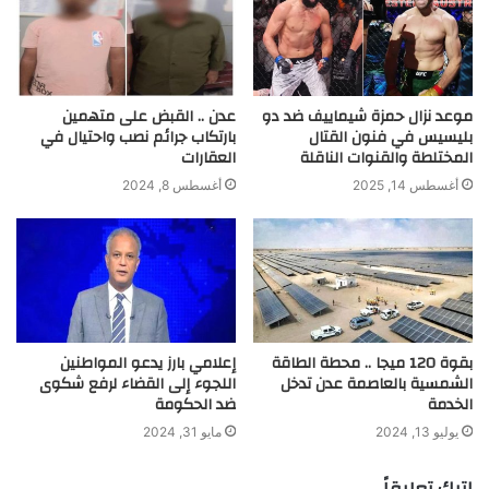
موعد نزال حمزة شيماييف ضد دو
عدن .. القبض على متهمين
بليسيس في فنون القتال
بارتكاب جرائم نصب واحتيال في
المختلطة والقنوات الناقلة
العقارات
أغسطس 14, 2025
أغسطس 8, 2024
بقوة 120 ميجا .. محطة الطاقة
إعلامي بارز يدعو المواطنين
الشمسية بالعاصمة عدن تدخل
اللجوء إلى القضاء لرفع شكوى
الخدمة
ضد الحكومة
يوليو 13, 2024
مايو 31, 2024
اترك تعليقاً