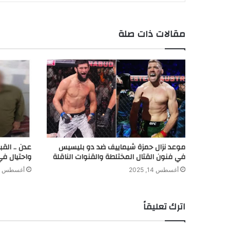
g
I
p
n
r
o
e
n
p
k
k
مقالات ذات صلة
r
موعد نزال حمزة شيماييف ضد دو بليسيس
عدن .. الق
في فنون القتال المختلطة والقنوات الناقلة
واحتيال في
أغسطس 14, 2025
أغسطس 8, 2024
اترك تعليقاً