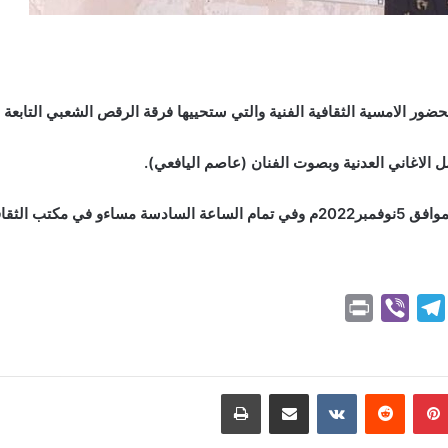
حضور الامسية الثقافية الفنية والتي ستحييها فرقة الرقص الشعبي التابعة 
 الاغاني العدنية وبصوت الفنان (عاصم اليافعي).
 وان الدخول مجانا
P
V
T
r
i
e
i
b
l
n
e
e
بينتيريست
مشاركة عبر البريد
طباعة
t
r
g
r