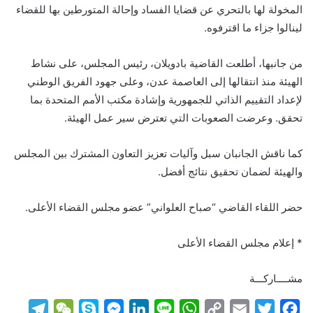
المخولة لها بالتحري عن قضايا الفساد وإحالة المتورطين بها للقضاء
لينالوا جزاء ما اقترفوه.
من جانبها، أطلعت القاضية بادويلان، رئيس المجلس، على نشاط
الهيئة منذ انتقالها إلى العاصمة عدن، وعلى جهود الفريق الوطني
لإعداد التقييم الذاتي للجمهورية وإشادة مكتب الأمم المتحدة بما
تحقق. وعرضت الصعوبات التي تعترض سير عمل الهيئة.
كما ناقش الجانبان سبل وآليات تعزيز التعاون المشترك بين المجلس
والهيئة لضمان تحقيق نتائج أفضل.
حضر اللقاء القاضي “صباح العلواني” عضو مجلس القضاء الأعلى.
* إعلام مجلس القضاء الأعلى
مشــــاركـــة
T
W
S
M
L
L
W
C
E
T
F