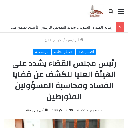
القائمة
بحث
عن
رسالة الميدان الجنوبي: تجديد التفويض للرئيس الزُبيدي يضمن مواصلة طريق النضال والتحرير
الرئيسية
/
اخبــار عدن
اخبــار عدن
اخبــار محليـة
الرئيسيــة
رئيس مجلس القضاء يشدد على
الهيئة العليا للكشف عن قضايا
الفساد ومحاسبة المسؤولين
المتورطين
نوفمبر 2, 2022
0
166
أقل من دقيقة