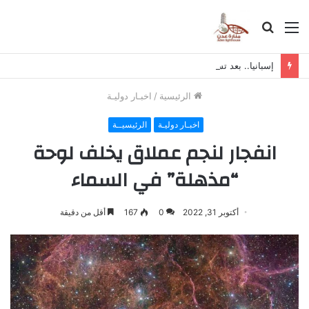
القائمة
بحث
عن
إسبانيا.. بعد تسلل 72 ألف مهاجر.. حاكم سبتة يطلب مركزا عاجلا لإيواء آلاف المهاجرين
الرئيسية
/
اخبـار دوليـة
اخبـار دوليـة
الرئيسيــة
انفجار لنجم عملاق يخلف لوحة
“مذهلة” في السماء
أكتوبر 31, 2022
0
167
أقل من دقيقة