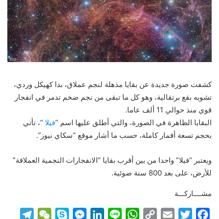
كشفت صورة جديدة عن بقايا مذهلة لنجم عملاق، بدا كهيكل وردي،
تشوبه بقع برتقالية، وهو كل ما تبقى من نجم ضخم تدمر في انفجار
قوي منذ حوالي 11 ألف عاما.
البقايا الظاهرة في الصورة، والتي أطلق عليها اسم “
فيلا
“، تأتي
بحجم تسعة أقمار كاملة، حسب ما أشار موقع “سكاي نيوز”.
ويعتبر “فيلا” واحدا من بين أقرب بقايا “الانفجارات النجمية العملاقة”
للأرض، على بعد 800 سنة ضوئية.
مشــــاركـــة
T
W
S
M
L
L
W
C
E
T
F