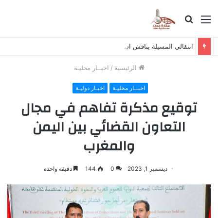
القائمة
بحث
عن
انتقالي المسيلة يناقش استكمال برنامج التصعيد الشعبي
الرئيسية
/
اخبــار محليـة
اخبــار محليـة
اخبـار دوليـة
توقيع مذكرة تفاهم في مجال
التعاون القضائي بين اليمن
والمغرب
ديسمبر 1, 2023
0
144
دقيقة واحدة