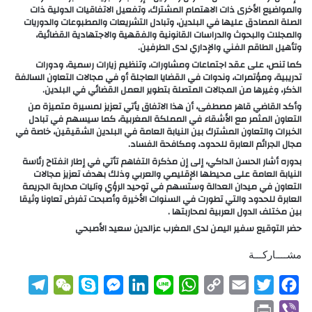
والمواضيع الأخرى ذات الاهتمام المشترك، وتفعيل الاتفاقيات الدولية ذات
الصلة المصادق عليها في البلدين، وتبادل التشريعات والمطبوعات والدوريات
والمجلات والبحوث والدراسات القانونية والفقهية والاجتهادية القضائية،
وتأهيل الطاقم الفني والإداري لدى الطرفين.
كما تنص، على عقد اجتماعات ومشاورات، وتنظيم زيارات رسمية، ودورات
تدريبية، ومؤتمرات، وندوات في القضايا العاجلة أو في مجالات التعاون السالفة
الذكر، وغيرها من المجالات المتصلة بتطوير العمل القضائي في البلدين.
وأكد القاضي قاهر مصطفى، أن هذا الاتفاق يأتي تعزيز لمسيرة متميزة من
التعاون المثمر مع الأشقاء في المملكة المغربية، كما سيسهم في تبادل
الخبرات والتعاون المشترك بين النيابة العامة في البلدين الشقيقين، خاصة في
مجال الجرائم العابرة للحدود، ومكافحة الفساد.
بدوره أشار الحسن الداكي، إلى إن مذكرة التفاهم تأتي في إطار انفتاح رئاسة
النيابة العامة على محيطها الإقليمي والعربي وذلك بهدف تعزيز مجالات
التعاون في ميدان العدالة وستسهم في توحيد الرؤي وآليات محاربة الجريمة
العابرة للحدود والتي تطورت في السنوات الأخيرة وأصبحت تفرض تعاونا وثيقا
بين مختلف الدول العربية لمحاربتها .
حضر التوقيع سفير اليمن لدى المغرب عزالدين سعيد الأصبحي
مشــــاركـــة
T
W
S
M
L
L
W
C
E
T
F
e
e
k
e
i
i
h
o
m
w
a
P
V