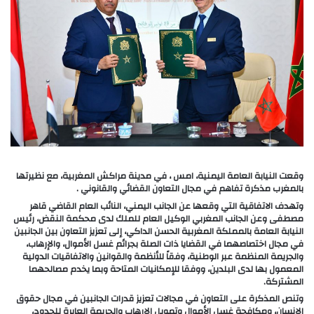
وقعت النيابة العامة اليمنية، امس ، في مدينة مراكش المغربية، مع نظيرتها
بالمغرب مذكرة تفاهم في مجال التعاون القضائي والقانوني .
وتهدف الاتفاقية التي وقعها عن الجانب اليمني، النائب العام القاضي قاهر
مصطفى وعن الجانب المغربي الوكيل العام للملك لدى محكمة النقض، رئيس
النيابة العامة بالمملكة المغربية الحسن الداكي، إلى تعزيز التعاون بين الجانبين
في مجال اختصاصهما في القضايا ذات الصلة بجرائم غسل الأموال، والإرهاب،
والجريمة المنظمة عبر الوطنية، وفقاً للأنظمة والقوانين والاتفاقيات الدولية
المعمول بها لدى البلدين، ووفقا للإمكانيات المتاحة وبما يخدم مصالحهما
المشتركة.
وتنص المذكرة على التعاون في مجالات تعزيز قدرات الجانبين في مجال حقوق
الإنسان، ومكافحة غسل الأموال وتمويل الإرهاب والجريمة العابرة للحدود،