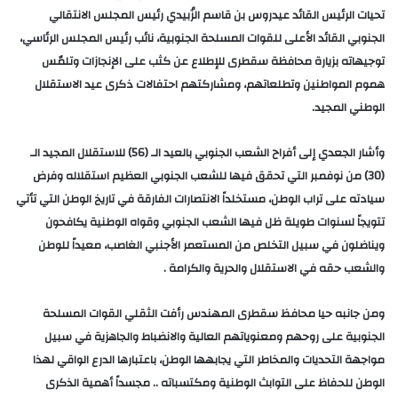
تحيات الرئيس القائد عيدروس بن قاسم الزُبيدي رئيس المجلس الانتقالي
الجنوبي القائد الأعلى للقوات المسلحة الجنوبية، نائب رئيس المجلس الرئاسي،
توجيهاته بزيارة محافظة سقطرى للإطلاع عن كثب على الإنجازات وتلمّس
هموم المواطنين وتطلعاتهم، ومشاركتهم احتفالات ذكرى عيد الاستقلال
الوطني المجيد.
وأشار الجعدي إلى أفراح الشعب الجنوبي بالعيد الـ (56) للاستقلال المجيد الـ
(30) من نوفمبر التي تحقق فيها للشعب الجنوبي العظيم استقلاله وفرض
سيادته على تراب الوطن، مستخلداً الانتصارات الفارقة في تاريخ الوطن التي تأتي
تتويجاً لسنوات طويلة ظل فيها الشعب الجنوبي وقواه الوطنية يكافحون
ويناضلون في سبيل التخلص من المستعمر الأجنبي الغاصب، معيداً للوطن
والشعب حقه في الاستقلال والحرية والكرامة .
ومن جانبه حيا محافظ سقطرى المهندس رأفت الثقلي القوات المسلحة
الجنوبية على روحهم ومعنوياتهم العالية والانضباط والجاهزية في سبيل
مواجهة التحديات والمخاطر التي يجابهها الوطن، باعتبارها الدرع الواقي لهذا
الوطن للحفاظ على التوابث الوطنية ومكتسباته .. مجسداً أهمية الذكرى