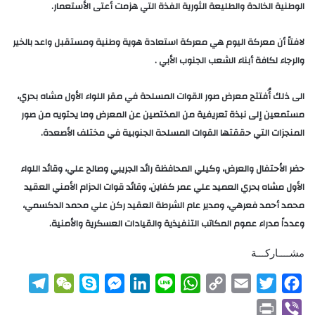
الوطنية الخالدة والطليعة الثورية الفذة التي هزمت أعتى الأستعمار.
لافتاً أن معركة اليوم هي معركة استعادة هوية وطنية ومستقبل واعد بالخير
والرجاء لكافة أبناء الشعب الجنوب الأبي .
الى ذلك أُفتتح معرض صور القوات المسلحة في مقر اللواء الأول مشاه بحري،
مستمعين إلى نبذة تعريفية من المختصين عن المعرض وما يحتويه من صور
المنجزات التي حققتها القوات المسلحة الجنوبية في مختلف الأصعدة.
حضر الأحتفال والعرض، وكيلي المحافظة رائد الجريبي وصالح علي، وقائد اللواء
الأول مشاه بحري العميد علي عمر كفاين، وقائد قوات الحزام الأمني العقيد
محمد أحمد فعرهي، ومدير عام الشرطة العقيد ركن علي محمد الدكسمي،
وعدداً مدراء عموم المكاتب التنفيذية والقيادات العسكرية والأمنية.
مشــــاركـــة
T
W
S
M
L
L
W
C
E
T
F
e
e
k
e
i
i
h
o
m
w
a
P
V