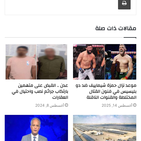
a
g
I
p
n
r
o
m
e
n
p
k
k
r
مقالات ذات صلة
موعد نزال حمزة شيماييف ضد دو
عدن .. القبض على متهمين
بليسيس في فنون القتال
بارتكاب جرائم نصب واحتيال في
المختلطة والقنوات الناقلة
العقارات
أغسطس 14, 2025
أغسطس 8, 2024