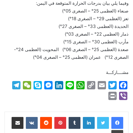
وفيما يلي بيان بدرجات الحرارة المتوقعة في اليمن:
صنعاء (العظمى 25° – الصغرى 05°)
تعز (العظمى 29° – الصغرى 18°)
الحديدة (العظمى 33° – الصغرى 27°)
ذمار (العظمى 22° – الصغرى 03°)
مأرب (العظمى 30° – الصغرى 15°)
صعدة (العظمى 25° – الصغرى 06°) المحويت (العظمى 24°-
الصغرى 12°) عمران (العظمى 25° – الصغرى 04°)
مشــــاركـــة
T
W
S
M
L
L
W
C
E
T
F
e
e
k
e
i
i
h
o
m
w
a
P
V
l
C
y
s
n
n
a
p
a
i
c
r
i
e
h
p
s
k
e
t
y
i
t
e
i
b
لينكدإن
بينتيريست
مشاركة عبر البريد
g
a
e
e
e
s
L
l
t
b
n
e
r
t
n
d
A
i
e
o
t
r
طباعة