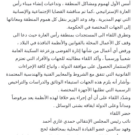
أمس الأول لهموم ومشاكل المنطقة ، وتداعيات إنشاء ميناء رأس
العارة الإستراتيجي ،كما تم مناقشة القضايا الإجتماعية والإنسانية
التي تهم المديرية . وقد وعد الوزير بنقل كل هموم المنطقة ومعاناتها
إلى الجهات المختصة في الحكومة.
وتطرق اللقاء الى المستجدات بمنطقة رأس العارة حيث دعا الى
وقف كل الأعمال المخلة بالقوانين والأنظمة النافذة في البلاد ،
ورفض أي أعمال من شأنها إثارة الفوضى وزعزعة السكينة العامة
شعبياً ورسمياً ، وأكد اللقاء مطالبته للجهات والأفراد التي تعتزم
الإستثمار الحصول على موافقة الدولة ، واتباع كافة الإجراءات
القانونية التي تتفق مع الشروط والمعايير الفنية والهندسية المعتمدة
،وأشار أنه يلزم هذه الجهات استيفاء الوثائق والدراسات والتراخيص
الرسمية التي تطلبها الأجهزة المختصة .
وشدّد اللقاء على أن أي إجراء يتم خلافا لهذه الأنظمة يعد مرفوضاً
ومداناً وعلى الدولة ايقافه بشتى الوسائل .
حضر اللقاء
نائب رئيس المجلس الإنتقالي حمدي غازي أحمد
وفهد سالمين عضو القيادة المحلية بمحافظة لحج