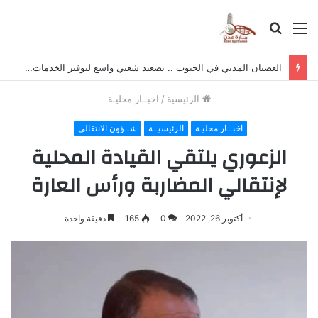
القائمة
بحث
عن
العصيان المدني في الجنوب .. تصعيد شعبي واسع لتوفير الخدمات ورفض سياسات الوصاية
الرئيسية
/
اخبــار محليـة
اخبــار محليـة
الرئيسيــة
شــؤون الانتقالي
الزعوري يلتقي القيادة المحلية
لإنتقالي المضاربة ورأس العارة
أكتوبر 26, 2022
0
165
دقيقة واحدة