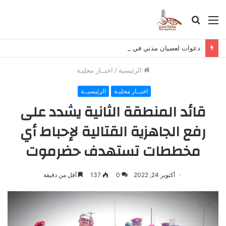
القائمة
بحث
عن
دعوات لعصيان مدني في حضرموت لرفض تصدير النفط وتمويل الحوثي
الرئيسية
/
اخبــار محليـة
اخبــار محليـة
الرئيسيــة
قائد المنطقة الثانية يشدد على
رفع الجاهزية القتالية لإحباط أي
مخططات تستهدف حضرموت
أكتوبر 24, 2022
0
137
أقل من دقيقة