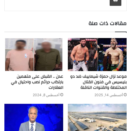
m
e
n
p
k
k
r
مقالات ذات صلة
موعد نزال حمزة شيماييف ضد دو
عدن .. القبض على متهمين
بليسيس في فنون القتال
بارتكاب جرائم نصب واحتيال في
المختلطة والقنوات الناقلة
العقارات
أغسطس 14, 2025
أغسطس 8, 2024