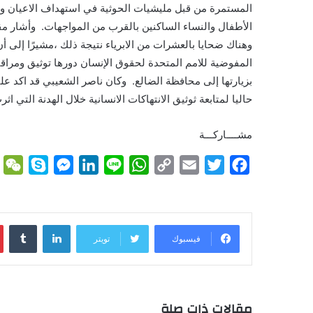
المستمرة من قبل مليشيات الحوثية في استهداف الاعيان وا
الأطفال والنساء الساكنين بالقرب من المواجهات. وأشار مقب
وهناك ضحايا بالعشرات من الابرياء نتيجة ذلك ،مشيرًا إلى
المفوضية للامم المتحدة لحقوق الإنسان دورها توثيق ومراقب
بزيارتها إلى محافظة الضالع. وكان ناصر الشعيبي قد اكد ع
حاليا لمتابعة ثوثيق الانتهاكات الانسانية خلال الهدنة التي 
مشــــاركـــة
W
S
M
L
L
W
C
E
T
F
e
k
e
i
i
h
o
m
w
a
C
y
s
n
n
a
p
a
i
c
h
p
s
k
e
t
y
i
t
e
لينكدإن
فيسبوك
تويتر
a
e
e
e
s
L
l
t
b
t
n
d
A
i
e
o
g
I
p
n
r
o
e
n
p
k
k
مقالات ذات صلة