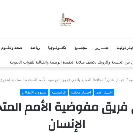
بـار دوليـة
تقـــارير
مجتمــع
تكنــولـوجيا
رياضة
صحة وعلــوم
 استكمال برنامج التصعيد الشعبي
ية
/
اخبــار عدن
/
محافظ الضالع يلتقي فريق مفوضية الأمم المتحدة السامية لحقوق 
اخبــار عدن
اخبــار محليـة
الرئيسيــة
شــؤون الانتقالي
 فريق مفوضية الأمم المت
الإنسان