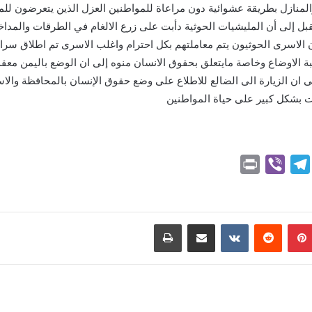
لمنازل بطريقة عشوائية دون مراعاة للمواطنين العزل الذين يتعرضون ل
ل إلى أن المليشيات الحوثية دأبت على زرع الالغام في الطرقات والمداخل
 أن الاسرى الحوثيون يتم معاملتهم بكل احترام واغلب الاسرى تم اطلاق
ة الاوضاع وخاصة مايتعلق بحقوق الانسان منوه إلى ان الوضع باليمن معقد 
لى ان الزيارة الى الضالع للاطلاع على وضع حقوق الإنسان بالمحافظة وال
اثرت بشكل كبير على حياة المواطنين
P
V
T
r
i
e
i
b
l
n
e
e
بينتيريست
مشاركة عبر البريد
طباعة
t
r
g
r
a
m