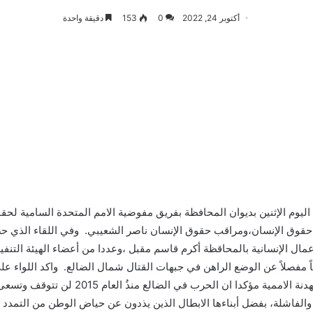
أكتوبر 24, 2022
0
153
دقيقة واحدة
ليوم الإثنين بديوان المحافظة بفريق مفوضية الامم المتحدة السامية ل
 حقوق الإنسان،ومراقب حقوق الإنسان ناصر الشعيبي. وفي اللقاء الذي حض
اعمال الإنسانية بالمحاقظة أكرم قاسم مقبل ،وعددا من أعضاء الهيئة التن
 مفصلاً عن الوضع الراهن في جبهات القتال شمال الضالع. واكد اللواء ع
الجبهات القتالية وليس على جبهة الضالع فقط و
فاشلة، بفضل أبناءها الابطال الذين يذدون عن حياض الوطن من التمدد الا