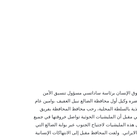
حقوق الإنسان برئاسة ساداتسي مسؤول تنسيق الأمن
ره وكيل أول محافظة الضالع نبيل العفيف ،وامين عام
فيذية بالسلطة المحلية، رحب محافظ المحافظة بفريق
لي مقبل أن المليشيات الحوثية تواصل خروقتها في جميع
لن تلتزم بالهدنة الاممية مؤكدا ان الحرب في الضالع منذُ العام 2015 لن تتوقف وتسعى هذه المليشيات لاجتياح الجنوب عبر بوابة الضالع التي
يراني. ولفت المحافظ مقبل إلى الانتهاكات الإنسانية