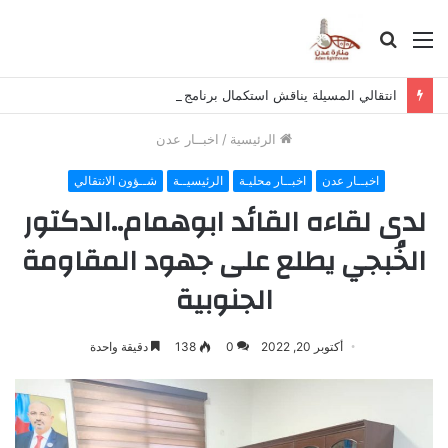
القائمة
بحث
عن
انتقالي المسيلة يناقش استكمال برنامج التصعيد الشعبي
الرئيسية
/
اخبــار عدن
اخبــار عدن
اخبــار محليـة
الرئيسيــة
شــؤون الانتقالي
لدى لقاءه القائد ابوهمام..الدكتور
الخُبجي يطلع على جهود المقاومة
الجنوبية
أكتوبر 20, 2022
0
138
دقيقة واحدة