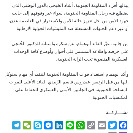
يبذلها أفراد المقاومة الجنوبية، أشاد الخبجي بالدور الوطني الذي
يضطلع فيه رجال المقاومة الجنوبية، سواء عبر وقوفهم إلى جانب
جهود الامن من اجل تعزيز حالة الأمن والاستقرار في العاصمة عدن،
أو عبر دعم الجبهات المشتعلة ضد المليشيات الحوثية الارهابية.
من جانبه، عبّر القائد أبوهمام، عن شكره وامتنانه للدكتور الخُبجي
على حرصه واطلاعه المستمر على أحوال وأوضاع كافة الوحدات
العسكرية المنضوية تحت الراية الجنوبية.
وأكد ابوهمام استعداد قوات المقاومة الجنوبية لتنفيذ أي مهام ستوكل
إليها من قبل الرئيس عيدروس قاسم الزُبيدي القائد الأعلى للقوات
المسلحة الجنوبية، في الجانبين الأمني والعسكري للحفاظ على
المكتسبات الجنوبية
مشــــاركـــة
T
W
S
M
L
L
W
C
E
T
F