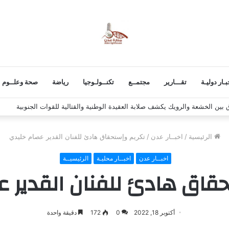
بـار دوليـة
تقـــارير
مجتمــع
تكنــولـوجيا
رياضة
صحة وعلــوم
 استكمال برنامج التصعيد الشعبي
الرئيسية
/
اخبــار عدن
/
تكريم وإستحقاق هادئ للفنان القدير عصام خليدي
اخبــار عدن
اخبــار محليـة
الرئيسيــة
قاق هادئ للفنان القدير 
أكتوبر 18, 2022
0
172
دقيقة واحدة