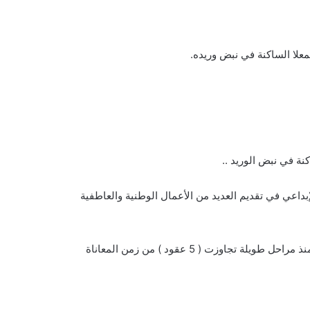
معلا الساكنة في نبض وريده.
نة في نبض الوريد ..
بداعي في تقديم العديد من الأعمال الوطنية والعاطفية
تخللت محطات رحلتي الفنية منذ يفاعة الصبا الزاخرة والحافلة بالبذل والعطاء والتضحيات ونكران الذات والمليئة بالأحداث والمواقف منذ مراحل طويلة تجاوزت ( 5 عقود ) من زمن المعاناة