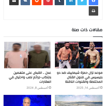
r
t
n
d
A
i
e
o
t
r
طباعة
a
g
I
p
n
r
o
m
e
n
p
k
k
r
مقالات ذات صلة
موعد نزال حمزة شيماييف ضد دو
عدن .. القبض على متهمين
بليسيس في فنون القتال
بارتكاب جرائم نصب واحتيال في
المختلطة والقنوات الناقلة
العقارات
أغسطس 14, 2025
أغسطس 8, 2024