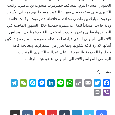
الجنوبي، مساء اليوم، بمحافظ حضرموت مبخوت بن ماضي. وكتب
الكثيري على صفحته قال فيها: ” التقيت مساء اليوم بمعالي الأستاذ
مبخوت مبارك بن ماضي محافظ محافظة حضرموت، وكانت جلسة
ودية جاءت امتداداً للقاءات مثمرة جمعتنا خلال الشهور الماضية في
الرياض وابوظبي وعدن.. جددت له خلال اللقاء دعمنا في المجلس
الانتقالي الجنوبي له في قيادته لمحافظة حضرموت بما يحقق تمكين
أبنائها لإدارة كافة شئونها وبما يعزز من استقرارها ومعالجة كافة
قضاياها الخدمية والتنموية .. علي عبدالله الكثيري المتحدث
الرسمي للمجلس الإنتقالي الجنوبي عضو هيئة الرئاسة.
مشــــاركـــة
T
W
S
M
L
L
W
C
E
T
F
e
e
k
e
i
i
h
o
m
w
a
P
V
l
C
y
s
n
n
a
p
a
i
c
r
i
e
h
p
s
k
e
t
y
i
t
e
i
b
لينكدإن
بينتيريست
مشاركة عبر البريد
g
a
e
e
e
s
L
l
t
b
n
e