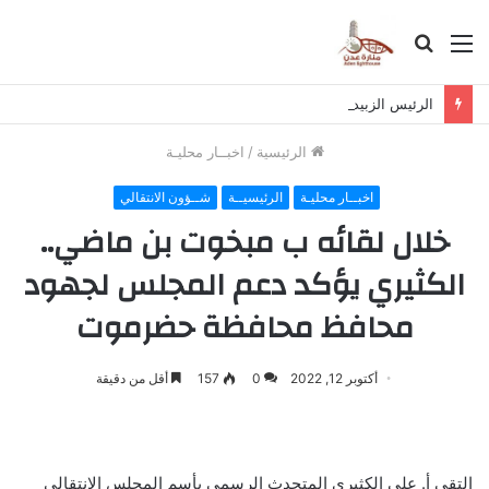
القائمة
بحث
عن
الرئيس الزبيدي يعزي بوفاة اللواء صالح عبدالحبيب
الرئيسية
/
اخبــار محليـة
اخبــار محليـة
الرئيسيــة
شــؤون الانتقالي
خلال لقائه ب مبخوت بن ماضي..
الكثيري يؤكد دعم المجلس لجهود
محافظ محافظة حضرموت
أكتوبر 12, 2022
0
157
أقل من دقيقة
التقى أ. علي الكثيري المتحدث الرسمي بأسم المجلس الانتقالي