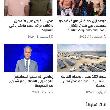
موعد نزال حمزة شيماييف ضد دو
عدن .. القبض على متهمين
بليسيس في فنون القتال
بارتكاب جرائم نصب واحتيال في
المختلطة والقنوات الناقلة
العقارات
أغسطس 14, 2025
أغسطس 8, 2024
بقوة 120 ميجا .. محطة الطاقة
إعلامي بارز يدعو المواطنين
الشمسية بالعاصمة عدن تدخل
اللجوء إلى القضاء لرفع شكوى
الخدمة
ضد الحكومة
يوليو 13, 2024
مايو 31, 2024
اترك تعليقاً