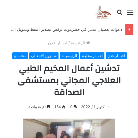
القائمة
بحث
عن
دعوات لعصيان مدني في حضرموت لرفض تصدير النفط وتمويل الحوثي
الرئيسية
/
اخبــار عدن
اخبــار عدن
اخبــار محليـة
الرئيسيــة
شــؤون الانتقالي
مجتمــع
تدشين أعمال المخيم الطبي
العلاجي المجاني بمستشفى
الصداقة
أكتوبر 11, 2022
0
154
دقيقة واحدة