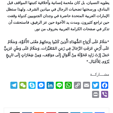
يطويه النسيان، بل كان ملحمة إنسانية وأخلاقية كتبتها المواقف قبل
البنادق، ورسختها تضحيات الرجال في ميادين الشرف. ولهذا ستظل
الإمارات العربية المتحدة حاضرة في وجدان الجنوبيين كدولة وقفت
حين تراجع كثيرون، ومدت يد الأخوة حين عز الرفيق، فاستحقت أن
تذكر في صفحات الكرامة العربية بحروف من نور.
*سَلَامٌ عَلَى أَرْوَاحِ الشُّهَدَاءِ الَّذِينَ كَتَبُوا بِدِمَائِهِمْ مَعْنَى الأُخُوَّة، وَسَلَامٌ
عَلَى أَرْضٍ عَرَفَتِ الرِّجَالَ فِي زَمَنِ المُتَغَيِّرَات، وَسَلَامٌ عَلَى وَطَنٍ عَرَبِيٍّ
حَمَلَ إِرْثَ زَايِد فَحَوَّلَهُ مِنْ أَقْوَالٍ إِلَى مَوَاقِف، وَمِنْ شِعَارَاتٍ إِلَى تَارِيخٍ
يُرْوَى لِلأَجْيَال.*
مشــــاركـــة
T
W
S
M
L
L
W
C
E
T
F
e
e
k
e
i
i
h
o
m
w
a
P
V
l
C
y
s
n
n
a
p
a
i
c
r
i
e
h
p
s
k
e
t
y
i
t
e
i
b
لينكدإن
بينتيريست
مشاركة عبر البريد