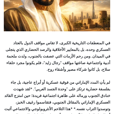
في المنعطفات التاريخية الكبرى، لا تقاس مواقف الدول بالعتاد
العسكري وحده، بل بالمعايير الأخلاقية والرصد الحضاري الذي يتجلى
في الميدان. ومن رحم الأزمات التي عصفت بالجنوب، ولدت ملحمة
أدبية واجتماعية صاغتها مواقف “رجال زايد”، فلم يكونوا مجرد حلفاء
سلاح، بل كانوا شركاء مصير وأشقاء روح.
لم يأتِ المدد الإماراتي من فوقية عسكرية أو أبراج عاجية، بل جاء
بفلسفة حضارية ترتكز على “وحدة الجسد العربي”. *لقد شهدت
خنادق الجنوب ورماله على ظاهرة اجتماعية فريدة؛ حين امتزج القائد
العسكري الإماراتي بالمقاتل الجنوبي، فتقاسموا رغيف الخبز،
وتوسدوا التراب نفسه.* *هذا التلاحم الأنثروبولوجي والاجتماعي أثبت