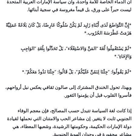
أن الدماء الخاصة للأمة واحدة، وأن سياسة الإمارات العربية المتحدة
ليست حبراً على ورق، بل قيماً مغروسة في سجية أبنائها.
*إِنَّ التَّوَاضُعَ لَدَى أَبْنَاءِ زَايِد لَمْ يَكُنْ سُلُوكًا عَارِضًا، بَلْ كَانَ بَلَاغَةً عَمَلِيَّةً
هَزَمَتْ غَطْرَسَةَ الحُرُوب.*
*لَمْ يَسْتَعْمِلُوا لُغَةَ “المَنِّ وَالاسْتِعْلَاء”، بَلْ تَحَدَّثُوا بِلُغَةِ “الوَاجِبِ
وَالإِخَاءِ”.*
*لَمْ يَقُولُوا: “جِئْنَا لِنَمُنَّ عَلَيْكُمْ”، بَلْ قَالُوا: “جِئْنَا نَذُودُ مَعَكُمْ”.*
وبهذا، تحول الخندق المشترك إلى صالون ثقافي يعكس نبل أرواحهم،
فأسروا القلوب قبل أن يؤمنوا الثغور.
إذا كانت لغة السياسة تتبدل حسب المصالح، فإن معجم الوفاء
الجنوبي ثابت لا يتغير. إن مشاعر الحب والامتنان التي نحملها لقيادة
دولة الإمارات الحكيمة، وحكومتها الرشيدة، وشعبها المعطاء، هي
مشاعر محفورة في وجدان الهوية الجنوبية.