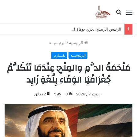
القائمة
بحث
عن
الرئيس الزبيدي يعزي بوفاة اللواء صالح عبدالحبيب
الرئيسية
/
الرئيسيــة
الرئيسيــة
تقـــارير
مَلْحَمَةُ الدَّمِ والمِلْحِ: عِنْدَمَا تَتَكَلَّمُ
جُغْرَافْيَا الوَفَاءِ بِلُغَةِ زَايِد
يونيو 17, 2026
0
5
2 دقائق