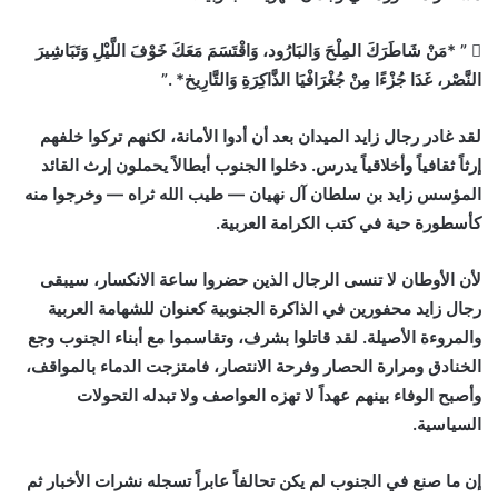
 ” *مَنْ شَاطَرَكَ المِلْحَ وَالبَارُود، وَاقْتَسَمَ مَعَكَ خَوْفَ اللَّيْلِ وَتَبَاشِيرَ
النَّصْر، غَدَا جُزْءًا مِنْ جُغْرَافْيَا الذَّاكِرَةِ وَالتَّارِيخ* .”
لقد غادر رجال زايد الميدان بعد أن أدوا الأمانة، لكنهم تركوا خلفهم
إرثاً ثقافياً وأخلاقياً يدرس. دخلوا الجنوب أبطالاً يحملون إرث القائد
المؤسس زايد بن سلطان آل نهيان — طيب الله ثراه — وخرجوا منه
كأسطورة حية في كتب الكرامة العربية.
لأن الأوطان لا تنسى الرجال الذين حضروا ساعة الانكسار، سيبقى
رجال زايد محفورين في الذاكرة الجنوبية كعنوان للشهامة العربية
والمروءة الأصيلة. لقد قاتلوا بشرف، وتقاسموا مع أبناء الجنوب وجع
الخنادق ومرارة الحصار وفرحة الانتصار، فامتزجت الدماء بالمواقف،
وأصبح الوفاء بينهم عهداً لا تهزه العواصف ولا تبدله التحولات
السياسية.
إن ما صنع في الجنوب لم يكن تحالفاً عابراً تسجله نشرات الأخبار ثم