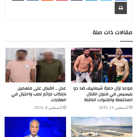
t
r
طباعة
a
g
I
p
n
r
o
m
e
n
p
k
k
r
مقالات ذات صلة
موعد نزال حمزة شيماييف ضد دو
عدن .. القبض على متهمين
بليسيس في فنون القتال
بارتكاب جرائم نصب واحتيال في
المختلطة والقنوات الناقلة
العقارات
أغسطس 14, 2025
أغسطس 8, 2024