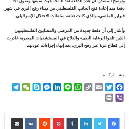
وأوضح المصدر، أن هذه الدفعة تعد الـ52، حيث سبقها وصول 51
دفعة منذ إعادة فتح الجانب الفلسطيني من ميناء رفح البري في شهر
فبراير الماضي، والذي كانت تغلقه سلطات الاحتلال الإسرائيلي.
وأشار إلى أن دفعة جديدة من المرضى والمصابين الفلسطينيين
الذين تلقوا الرعاية الطبية والعلاج في المستشفيات المصرية غادرت
إلى قطاع غزة عبر رفح البري، بعد إنهاء إجراءات عودتهم.
مشــــاركـــة
T
W
S
M
L
L
W
C
E
T
F
e
e
k
e
i
i
h
o
m
w
a
P
V
l
C
y
s
n
n
a
p
a
i
c
r
i
e
h
p
s
k
e
t
y
i
t
e
i
b
لينكدإن
بينتيريست
مشاركة عبر البريد
g
a
e
e
e
s
L
l
t
b
n
e
r
t
n
d
A
i
e
o