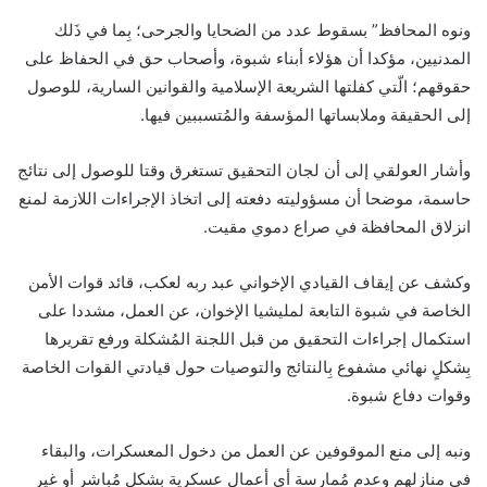
ونوه المحافظ” بسقوط عدد من الضحايا والجرحى؛ بِما في ذَلك
المدنيين، مؤكدا أن هؤلاء أبناء شبوة، وأصحاب حق في الحفاظ على
حقوقهم؛ الّتي كفلتها الشريعة الإسلامية والقوانين السارية، للوصول
إلى الحقيقة وملابساتها المؤسفة والمُتسببين فيها.
وأشار العولقي إلى أن لجان التحقيق تستغرق وقتا للوصول إلى نتائج
حاسمة، موضحا أن مسؤوليته دفعته إلى اتخاذ الإجراءات اللازمة لمنع
انزلاق المحافظة في صراع دموي مقيت.
وكشف عن إيقاف القيادي الإخواني عبد ربه لعكب، قائد قوات الأمن
الخاصة في شبوة التابعة لمليشيا الإخوان، عن العمل، مشددا على
استكمال إجراءات التحقيق من قبل اللجنة المُشكلة ورفع تقريرها
بِشكلٍ نهائي مشفوع بِالنتائج والتوصيات حول قيادتي القوات الخاصة
وقوات دفاع شبوة.
ونبه إلى منع الموقوفين عن العمل من دخول المعسكرات، والبقاء
في منازلهم وعدم مُمارسة أي أعمال عسكرية بِشكل مُباشر أو غير