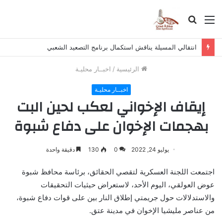
القائمة
بحث
عن
انتقالي المسيلة يناقش استكمال برنامج التصعيد الشعبي
الرئيسية
/
اخبــار محليـة
اخبــار محليـة
إيقاف الإخواني لعكب لحين البت
بهجمات الإخوان على دفاع شبوة
يوليو 24, 2022
0
130
دقيقة واحدة
اجتمعت اللجنة العسكرية لتقصي الحقائق، برئاسة محافظ شبوة
عوض العولقي، اليوم الأحد، لاستعراض حيثيات التحقيقات
والاستدلالات حول جريمتي إطلاق النار بين على قوات دفاع شبوة،
من عناصر مليشيا الإخوان في مدينة عتق.