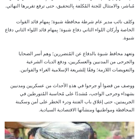
مُباشر، والامتثال للجنة المُكلفة بِالتحقيق، حتى ترفع تقريرها النهائي.
وكلف نائب مدير عام شرطة محافظة شبوة؛ بِمهام قائد القوات
الخاصة وأركان اللواء الثاني دفاع شبوة؛ بِمهام قائد اللواء الثاني دفاع
شبوة.
وتعهد محافظ شبوة بالدفاع عن المُتضررين؛ وهم أسر الضحايا
والجرحى من المدنيين والعسكريين، ودفع الديات الشرعية
والتعويضات اللازمة؛ وفقًا لِلشريعة الإسلامية الغراء والقوانين.
ووصف من قضوا أو جرحوا في هذهِ الأحداث من عسكريين ومدنيين
بشهداء وجرحى الواجب، مُشددًا على مُحاسبة المُتورطين في
الجريمتين، حتى إغلاق باب الفتنة ودرء الخطر على أمن وسكينة
المحافظة ومواطنيها ومنشآتها الاقتصادية السيادية.