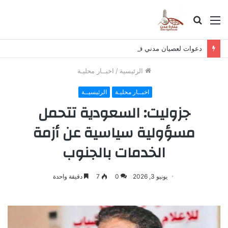
القائمة
بحث
عن
دعوات لعصيان مدني في حضرموت لرفض تصدير النفط وتمويل الحوثي
الرئيسية
/
اخبــار محليـة
اخبــار محليـة
الرئيسيــة
جزوليت: السعودية تتحمل
مسؤولية سياسية عن أزمة
الخدمات بالجنوب
يونيو 3, 2026
0
7
دقيقة واحدة