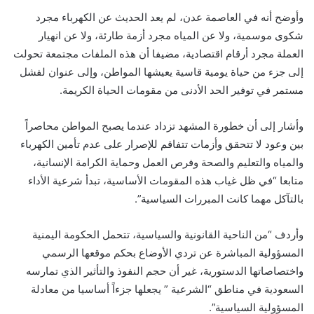
وأوضح أنه في العاصمة عدن، لم يعد الحديث عن الكهرباء مجرد
شكوى موسمية، ولا عن المياه مجرد أزمة طارئة، ولا عن انهيار
العملة مجرد أرقام اقتصادية، مضيفا أن هذه الملفات مجتمعة تحولت
إلى جزء من حياة يومية قاسية يعيشها المواطن، وإلى عنوان لفشل
مستمر في توفير الحد الأدنى من مقومات الحياة الكريمة.
وأشار إلى أن خطورة المشهد تزداد عندما يصبح المواطن محاصراً
بين وعود لا تتحقق وأزمات تتفاقم للإصرار على عدم تأمين الكهرباء
والمياه والتعليم والصحة وفرص العمل وحماية الكرامة الإنسانية،
متابعا “في ظل غياب هذه المقومات الأساسية، تبدأ شرعية الأداء
بالتآكل مهما كانت المبررات السياسية”.
وأردف “من الناحية القانونية والسياسية، تتحمل الحكومة اليمنية
المسؤولية المباشرة عن تردي الأوضاع بحكم موقعها الرسمي
واختصاصاتها الدستورية، غير أن حجم النفوذ والتأثير الذي تمارسه
السعودية في مناطق “الشرعية ” يجعلها جزءاً أساسيا من معادلة
المسؤولية السياسية”.