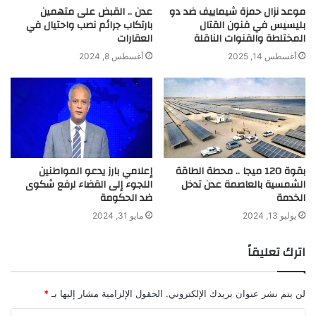
موعد نزال حمزة شيماييف ضد دو
عدن .. القبض على متهمين
بليسيس في فنون القتال
بارتكاب جرائم نصب واحتيال في
المختلطة والقنوات الناقلة
العقارات
أغسطس 14, 2025
أغسطس 8, 2024
بقوة 120 ميجا .. محطة الطاقة
إعلامي بارز يدعو المواطنين
الشمسية بالعاصمة عدن تدخل
اللجوء إلى القضاء لرفع شكوى
الخدمة
ضد الحكومة
يوليو 13, 2024
مايو 31, 2024
اترك تعليقاً
لن يتم نشر عنوان بريدك الإلكتروني.
الحقول الإلزامية مشار إليها بـ
*