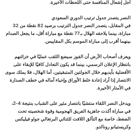
أجل إشعال المنافسة حتى اللحظات الأخيرة.
النصر يتصدر جدول ترتيب الدوري السعودي
في المقابل، يتصدر النصر جدول الترتيب برصيد 82 نقطة من 32
مباراة، بينما يلاحقه الهلال بـ77 نقطة مع مباراة أقل، ما يجعل الصدام
بينهما أقرب إلى مباراة الموسم بكل المقاييس.
ويعرف أصحاب الأرض أن الفوز سيضع اللقب عمليًا في خزائنهم
بانتظار الإعلان الرسمي، بينما قد يكون التعادل كافيًا للإبقاء على
الأفضلية بأيديهم خلال الجولتين المتبقيتين، أما الهلال، فلا يملك سوى
الانتصار إذا أراد إعادة خلط الأوراق وإحياء آماله في خطف الصدارة
في الأمتار الأخيرة.
ويدخل النصر اللقاء منتشيًا بانتصار مثير على الشباب بنتيجة 4-2،
في مباراة أكدت جاهزية الفريق الهجومية وقوة شخصيته تحت
الضغط، خاصة مع التألق اللافت للثنائي البرتغالي جواو فيليكس
وكريستيانو رونالدو.