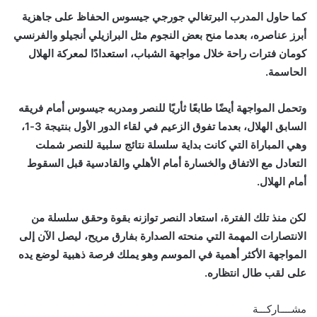
كما حاول المدرب البرتغالي جورجي جيسوس الحفاظ على جاهزية
أبرز عناصره، بعدما منح بعض النجوم مثل البرازيلي أنجيلو والفرنسي
كومان فترات راحة خلال مواجهة الشباب، استعدادًا لمعركة الهلال
الحاسمة.
وتحمل المواجهة أيضًا طابعًا ثأريًا للنصر ومدربه جيسوس أمام فريقه
السابق الهلال، بعدما تفوق الزعيم في لقاء الدور الأول بنتيجة 3-1،
وهي المباراة التي كانت بداية سلسلة نتائج سلبية للنصر شملت
التعادل مع الاتفاق والخسارة أمام الأهلي والقادسية قبل السقوط
أمام الهلال.
لكن منذ تلك الفترة، استعاد النصر توازنه بقوة وحقق سلسلة من
الانتصارات المهمة التي منحته الصدارة بفارق مريح، ليصل الآن إلى
المواجهة الأكثر أهمية في الموسم وهو يملك فرصة ذهبية لوضع يده
على لقب طال انتظاره.
مشــــاركـــة