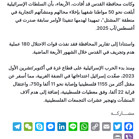
وكانت محافظة القدس قد أفادت، الأربعاء، بأن السلطات الإسرائيلية
أبلغت نحو 50 مواطنا شفهيا بإخلاء محالهم ومنشآتهم التجارية في
منطقة “المشتل”، تمهيدا لهدمها تنفيذا لأوامر سابقة صدرت في
أغسطس/آب 2025.
واستنادا إلى تقارير المحافظة فقد نفذت قوات الاحتلال 180 عملية
هدم وتجريف في القدس خلال الشهور الأربعة الماضية.
ومنذ بدء الحرب الإسرائيلية على قطاع غزة في أكتوبر/تشرين الأول
2023، صعّدت إسرائيل اعتداءاتها في الضفة الغربية، مما أسفر عن
مقتل أكثر من 1155 فلسطينيا وإصابة نحو 11 ألفا و750، واعتقال
قرابة 22 ألفا، وفق معطيات فلسطينية، إضافة إلى هدم آلاف
المنشآت وتهجير عشرات التجمعات الفلسطينية.
مشــــاركـــة
T
W
S
M
L
L
W
C
E
T
F
e
e
k
e
i
i
h
o
m
w
a
P
V