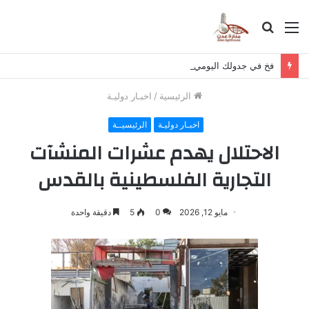
القائمة
بحث
عن
فخ في جدولك اليومي.. أخطاء شائعة تضاعف خطر إصابتك بالسكتة الدماغية
الرئيسية
/
اخبـار دوليـة
اخبـار دوليـة
الرئيسيــة
الاحتلال يهدم عشرات المنشآت
التجارية الفلسطينية بالقدس
مايو 12, 2026
0
5
دقيقة واحدة