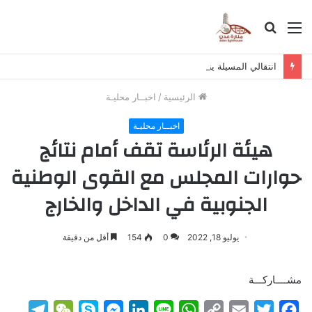
القائمة
بحث
عن
انتقالي المسيلة يناقش استكمال برنامج التصعيد الشعبي
الرئيسية
/
اخبــار محليـة
اخبــار محليـة
‏هيئة الرئاسة تقف أمام نتائج
حوارات المجلس مع القوى الوطنية
الجنوبية في الداخل والخارج
يوليو 18, 2022
0
154
أقل من دقيقة
مشــــاركـــة
T
W
S
M
L
L
W
C
E
T
F