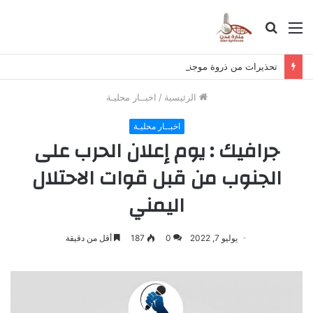
القائمة
بحث
عن
تحذيرات من ذروة موجة الأمطار والعواصف الرعدية في حضرموت
الرئيسية
/
اخبــار محليـة
اخبــار محليـة
جرافيك : يوم إعلان الحرب على
الجنوب من قبل قوات الاحتلال
اليمني
يوليو 7, 2022
0
187
أقل من دقيقة