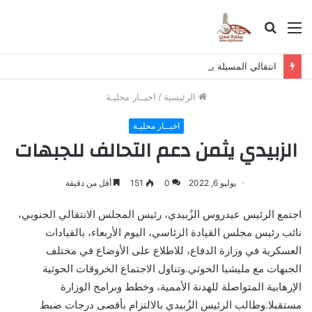
القائمة
بحث
عن
انتقالي المسيلة يناقش استكمال برنامج التصعيد الشعبي
الرئيسية
/
اخبــار محليـة
اخبــار محليـة
الزبيدي يثمن دعم التحالف للجبهات
يوليو 6, 2022
0
151
أقل من دقيقة
اجتمع الرئيس عيدروس الزُبيدي، رئيس المجلس الانتقالي الجنوبي،
نائب رئيس مجلس القيادة الرئاسي، اليوم الأربعاء، بالقيادات
العسكرية في وزارة الدفاع، للاطلاع على الأوضاع في مختلف
الجبهات مع مليشيا الحوثي.وتناول الاجتماع الخروقات الحوثية
الإرهابية المتواصلة للهدنة الأممية، وخطط وبرامج الوزارة
مستقبلا.وطالب الرئيس الزُبيدي بالالتزام بأقصى درجات ضبط