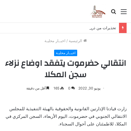
القائمة
بحث
عن
تحذيرات من ذروة موجة الأمطار والعواصف الرعدية في حضرموت
الرئيسية
/
اخبــار محليـة
اخبــار محليـة
انتقالي حضرموت يتفقد اوضاع نزلاء
سجن المكلا
يونيو 30, 2022
0
165
أقل من دقيقة
زارت قيادتا الإدارتين القانونية والحقوقية بالهيئة التنفيذية للمجلس
الانتقالي الجنوبي في حضرموت، اليوم الأربعاء، السجن المركزي في
المكلا، للاطمئنان على أحوال السجناء.