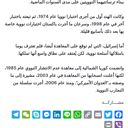
ببناء ترسانتيهما النوويتين على مدى السنوات الماضية.
وكانت الهند أول من أجرى اختبارا نوويا عام 1974، ثم تبعته باختبار
آخر في عام 1998، وسرعان ما أجرت باكستان اختبارات نووية خاصة
بها بعد ذلك بأسابيع قليلة.
أما إسرائيل، التي لم توقع على المعاهدة أيضا، فلم تعترف يوما
بامتلاكها أسلحة نووية، لكن يُعتقد على نطاق واسع أنها تملكها.
وانضمت كوريا الشمالية إلى معاهدة عدم الانتشار النووي عام 1985،
لكنها أعلنت انسحابها من المعاهدة في عام 2003، مشيرة إلى ما
وصفته بـ”العدوان الأميركي”. ومنذ عام 2006، أجرت سلسلة من
التجارب النووية.
مشــــاركـــة
T
W
S
M
L
L
W
C
E
T
F
e
e
k
e
i
i
h
o
m
w
a
P
V