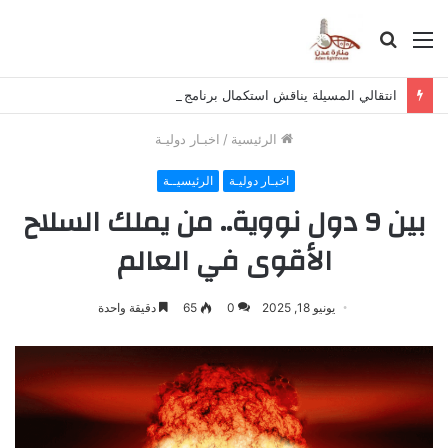
القائمة
بحث
عن
انتقالي المسيلة يناقش استكمال برنامج التصعيد الشعبي
الرئيسية
/
اخبـار دوليـة
اخبـار دوليـة
الرئيسيــة
بين 9 دول نووية.. من يملك السلاح
الأقوى في العالم
يونيو 18, 2025
0
65
دقيقة واحدة