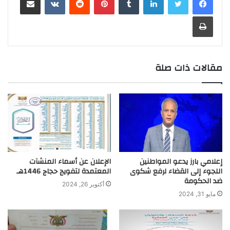
n
e
r
t
n
d
A
i
e
o
t
r
طباعة
a
g
I
p
n
r
o
m
e
n
p
k
k
r
مقالات ذات صلة
إعلامي بارز يدعو المواطنين
الإعلان عن أسماء المنشآت
اللجوء إلى القضاء لرفع شكوى
المعتمدة لتفويج حجاج 1446هـ
ضد الحكومة
أكتوبر 26, 2024
مايو 31, 2024