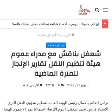
القائمة
بحث
عن
فخ في جدولك اليومي.. أخطاء شائعة تضاعف خطر إصابتك بالسكتة الدماغية
الرئيسية
/
اخبــار محليـة
اخبــار محليـة
شعفل يناقش مع مدراء عموم
هيئة تنظيم النقل تقارير الإنجاز
للفترة الماضية
يونيو 30, 2022
0
122
أقل من دقيقة
تراس القائم بأعمال رئيس الهيئة العامة لتنظيم شؤون النقل البري،
الاستاذ فارس احمد شعفل، اليوم الأربعاء اجتماعا بمدراء عموم الهيئة