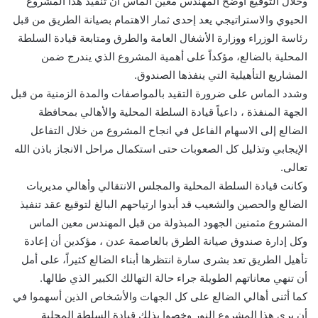
وخلال التوقيع أوضح المهندس معين الماس أن تنفيذ هذا المشروع
الحيوي والاستراتيجي يعد إحدى ثمار الاهتمام بصيانة الطريق من قبل
رئاسة الوزراء ووزارة الأشغال العامة والطرق ومتابعة قيادة السلطة
المحلية بالضالع، مؤكداً على أهمية المشروع الذي يندرج ضمن
المشاريع التأهيلية التي ينفذها الصندوق.
وشدد الماس على ضرورة التقيد بالمواصفات والمدة الزمنية من قبل
الجهة المنفذة ، داعياً قيادة السلطة المحلية والأهالي بمحافظة
الضالع إلى الاسهام الفاعل في انجاح المشروع من خلال التفاعل
الإيجابي وتذليل كل الصعوبات حتى استكمال مراحل الانجاز باذن الله
تعالى.
وكانت قيادة السلطة المحلية والمجلس الانتقالي وأهالي مديريات
الضالع والحصين والشعيب قد أبدوا ارتياحهم البالغ لتوقيع عقد تنفيذ
المشروع مثمنين الجهود المبذولة من قبل المهندس معين الماس
وكل إدارة صندوق صيانة الطرق بالعاصمة عدن ، مؤكدين أن إعادة
تأهيل الطريق تعد بشرى سارة انتظرها أبناء الضالع كثيراً، على أمل
أن تنهي معاناتهم الطويلة جراء حالة التهالك الكبير الذي طالها.
كما أثنى أهالي الضالع على كل الجهات والأشخاص الذين أسهموا في
أن يرى هذا المشروع النور وخصوا بذلك قيادة السلطة المحلية