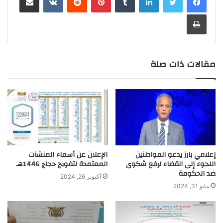
r
t
n
d
A
i
e
o
t
r
طباعة
a
g
I
p
n
r
o
m
e
n
p
k
k
r
مقالات ذات صلة
إعلامي بارز يدعو المواطنين
الإعلان عن أسماء المنشآت
اللجوء إلى القضاء لرفع شكوى
المعتمدة لتفويج حجاج 1446هـ
ضد الحكومة
أكتوبر 26, 2024
مايو 31, 2024