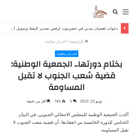
القائمة
بحث
عن
دعوات لعصيان مدني في حضرموت لرفض تصدير النفط وتمويل الحوثي
الرئيسية
/
اخبــار محليـة
اخبــار محليـة
بختام دورتها.. الجمعية الوطنية:
قضية شعب الجنوب لا تقبل
المساومة
يونيو 22, 2022
0
140
أقل من دقيقة
أكدت الجمعية الوطنية للمجلس الانتقالي الجنوبي، في البيان
الختامي للدورة الخامسة من انعقادها، أن قضية شعب الجنوب لا
تقبل المساومة.