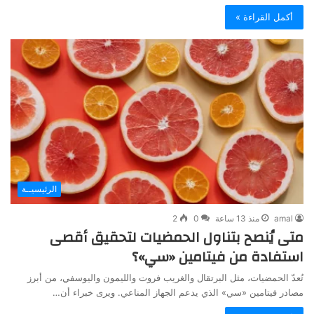
أكمل القراءة »
الرئيسيــة
amal
منذ 13 ساعة
0
2
متى يُنصح بتناول الحمضيات لتحقيق أقصى
استفادة من فيتامين «سي»؟
تُعدّ الحمضيات، مثل البرتقال والغريب فروت والليمون واليوسفي، من أبرز
مصادر فيتامين «سي» الذي يدعم الجهاز المناعي. ويرى خبراء أن…