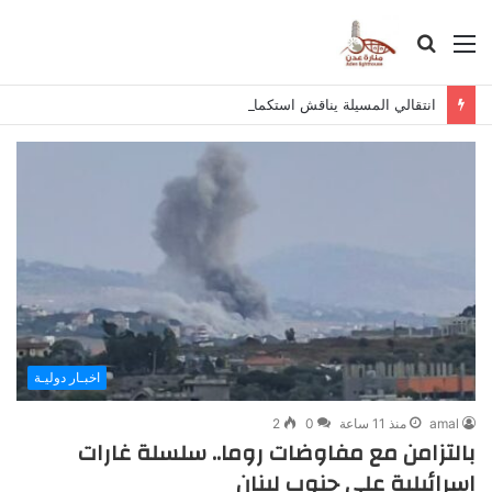
القائمة
بحث
عن
انتقالي المسيلة يناقش استكمال برنامج التصعيد الشعبي
اخبـار دوليـة
amal
منذ 11 ساعة
0
2
بالتزامن مع مفاوضات روما.. سلسلة غارات
إسرائيلية على جنوب لبنان