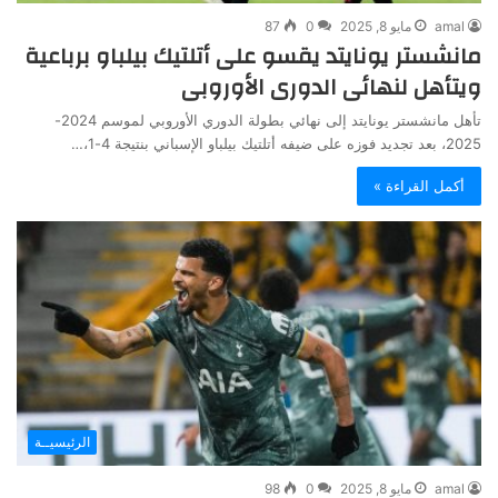
amal
مايو 8, 2025
0
87
مانشستر يونايتد يقسو على أتلتيك بيلباو برباعية
ويتأهل لنهائى الدورى الأوروبى
تأهل مانشستر يونايتد إلى نهائي بطولة الدوري الأوروبي لموسم 2024-
2025، بعد تجديد فوزه على ضيفه أتلتيك بيلباو الإسباني بنتيجة 4-1،…
أكمل القراءة »
الرئيسيــة
amal
مايو 8, 2025
0
98