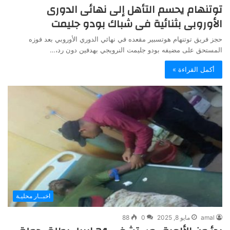
توتنهام يحسم التأهل إلى نهائى الدورى
الأوروبى بثنائية فى شباك بودو جليمت
حجز فريق توتنهام هوتسبير مقعده في نهائي الدوري الأوروبي بعد فوزه
المستحق على مضيفه بودو جليمت النرويجي بهدفين دون رد،…
أكمل القراءة »
اخبــار محليـة
amal
مايو 8, 2025
0
88