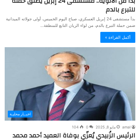
بدأ من الألوية.. مستشفى 24 إبريل يطلق حملة
للتبرع بالدم
بدأ مستشفى 24 إبريل العسكري، صباح اليوم الخميس، أولى جولاته الميدانية
ضمن حملة التبرع بالدم، من لواء الريان التابع للمنطقة…
أكمل القراءة »
اخبــار محليـة
amal
مايو 8, 2025
0
104
الرئيس الزُبيدي يُعزّي بوفاة العميد أحمد محمد