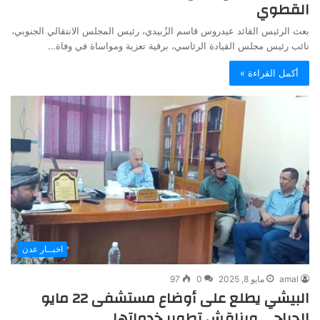
القطوي
بعث الرئيس القائد عيدروس قاسم الزُبيدي، رئيس المجلس الانتقالي الجنوبي،
نائب رئيس مجلس القيادة الرئاسي، برقية تعزية ومواساة في وفاة…
أكمل القراءة »
اخبــار عدن
amal
مايو 8, 2025
0
97
البيشي يطلع على أوضاع مستشفى 22 مايو
الجراحي ويناقش تطوير خدماتها