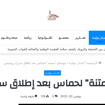
بـار دوليـة
تقـــارير
مجتمــع
تكنــولـوجيا
رياضة
صحة وعلــوم
 استكمال برنامج التصعيد الشعبي
الرئيسية
/
اخبـار دوليـة
/
موسكو “ممتنة” لحماس بعد إطلاق سراح روسيتين
اخبـار دوليـة
نة” لحماس بعد إطلاق سرا
نوفمبر 30, 2023
0
129
دقيقة واحدة