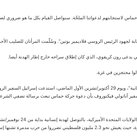
 حماس لاستجابتهم لدعواتنا الملحّة. سنواصل القيام بكل ما هو ضروري ل
ة لجهود الرئيس الروسي فلاديمير بوتين”. وسُلّمت المرأتان للصليب الأح
عى رون كريفوي، الذي كان إطلاق سراحه خارج إطار الهدنة أيضا.
الوا محتجزين في غزة.
وعلى عكس دول غربية، لا تصنّف روسيا حماس “منظمة إرهابية”، ويوم 29 أكتوبر/تشرين الأول ا
ا السفير أناتولي فيكتوروف بأن دعوة حركة حماس تبعث برسالة تضفي الشرع
وكللت جهود الوساطة التي قادتها
نذ السابع من أكتوبر/تشرين الأول الماضي.