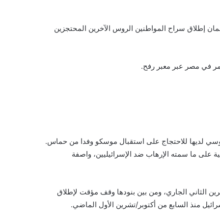
ضمان إطلاق سراح المواطنين الروس الآخرين المحتجزين
مر في مصر عبر معبر رفح.
لماضي، استدعت إسرائيل السفير الروسي لديها للاحتجاج على استقبال موسكو وفدا من حماس.
ية على ما سمته الإرهاب ضد الإسرائيليين، واصفة
 قطر، بالشراكة مع مصر والولايات المتحدة الأميركية، بالتوصل لهدنة إنسانية بداية من 24 نوفمبر/تشرين الثاني الجاري، ومن بين بنودها وقف مؤقت لإطلاق