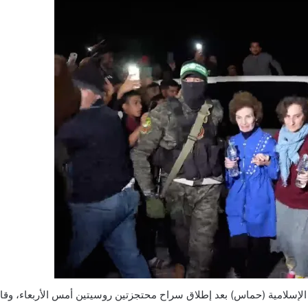
ة الإسلامية (حماس) بعد إطلاق سراح محتجزتين روسيتين أمس الأربعاء، وق