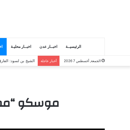
الرئيسيــة
اخبــار عدن
اخبــار محليـة
اخ
انتقالي المسيلة يناقش
الجمعة, أغسطس 7 2026
أخبار عاجلة
موسكو “ممت