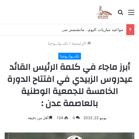
القائمة
بحث
عن
مواعيد مباريات اليوم.. مانشستر سيتي مع أتلتيكو مدريد وليفربول أمام موناكو
الرئيسية
/
تكنــولــوجيا
تكنــولــوجيا
أبرز ماجاء في كلمة الرئيس القائد
عيدروس الزبيدي في افتتاح الدورة
الخامسة للجمعية الوطنية
بالعاصمة عدن :
يونيو 22, 2022
0
124
أقل من دقيقة